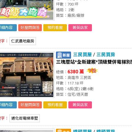
坪數：700 坪
格局： 2衛
類型：廠房/廠辦
詳細內容
好屋問與答
預約看屋
菁英店家
鍵字：
仁武農地廠房
三民買屋
/
三民買房
三塊厝站*全新建案*頂級雙併電梯別墅
6380 萬
總價：
地區：高雄市 三民區
坪數：117.18 坪
格局：6房(室) 2廳 6衛
類型：住宅/透天厝
詳細內容
好屋問與答
預約看屋
菁英店家
鍵字：
通化街電梯車墅
橋頭買屋
/
橋頭買房