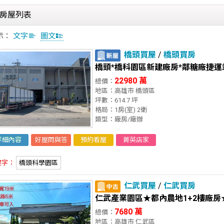
房屋列表
示：
文字
圖文
橋頭買屋
/
橋頭買房
橋頭*橋科園區新建廠房*鄰糖廠捷運
22980 萬
總價：
地區：高雄市 橋頭區
坪數：614.7 坪
格局：1房(室) 2衛
類型：廠房/廠辦
詳細內容
好屋問與答
預約看屋
菁英店家
鍵字：
橋頭科學園區
仁武買屋
/
仁武買房
仁武產業園區★都內農地1+2樓廠房
7680 萬
總價：
地區：高雄市 仁武區