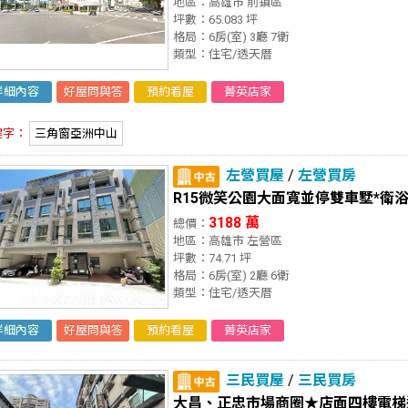
地區：高雄市 前鎮區
坪數：65.083 坪
格局：6房(室) 3廳 7衛
類型：住宅/透天厝
詳細內容
好屋問與答
預約看屋
菁英店家
鍵字：
三角窗亞洲中山
左營買屋
/
左營買房
R15微笑公園大面寬並停雙車墅*衛
3188 萬
總價：
地區：高雄市 左營區
坪數：74.71 坪
格局：6房(室) 2廳 6衛
類型：住宅/透天厝
詳細內容
好屋問與答
預約看屋
菁英店家
三民買屋
/
三民買房
大昌、正忠市場商圈★店面四樓電梯