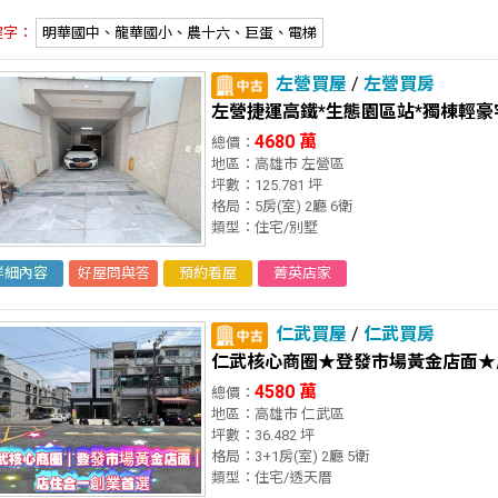
鍵字：
明華國中、龍華國小、農十六、巨蛋、電梯
左營買屋
/
左營買房
左營捷運高鐵*生態園區站*獨棟輕
4680 萬
總價：
地區：高雄市 左營區
坪數：125.781 坪
格局：5房(室) 2廳 6衛
類型：住宅/別墅
詳細內容
好屋問與答
預約看屋
菁英店家
仁武買屋
/
仁武買房
仁武核心商圈★登發市場黃金店面★
4580 萬
總價：
地區：高雄市 仁武區
坪數：36.482 坪
格局：3+1房(室) 2廳 5衛
類型：住宅/透天厝