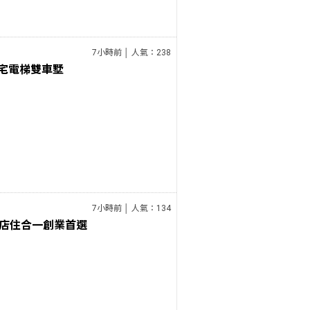
7小時前 │ 人氣：238
豪宅電梯雙車墅
7小時前 │ 人氣：134
店住合一創業首選