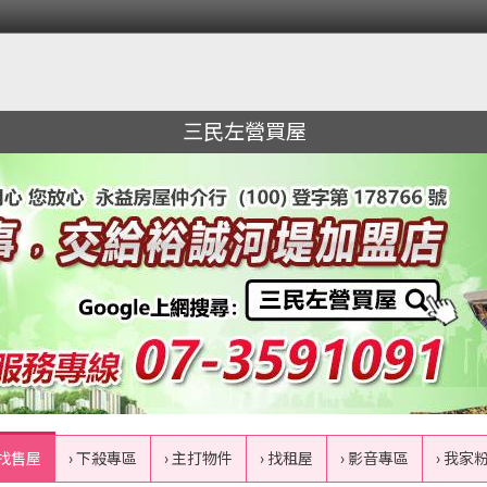
三民左營買屋
 找售屋
› 下殺專區
› 主打物件
› 找租屋
› 影音專區
› 我家