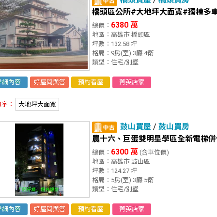
橋頭區公所#大地坪大面寬#獨棟多
6380 萬
總價：
地區：高雄市 橋頭區
坪數：132.58 坪
格局：9房(室) 3廳 4衛
類型：住宅/別墅
詳細內容
好屋問與答
預約看屋
菁英店家
鍵字：
大地坪大面寬
鼓山買屋
/
鼓山買房
農十六、巨蛋雙明星學區全新電梯併
6300 萬
總價：
(含車位價)
地區：高雄市 鼓山區
坪數：124.27 坪
格局：5房(室) 3廳 5衛
類型：住宅/別墅
詳細內容
好屋問與答
預約看屋
菁英店家