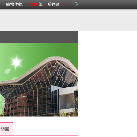
總物件數:
112013
筆， 房仲數:
15331
位
粉絲團