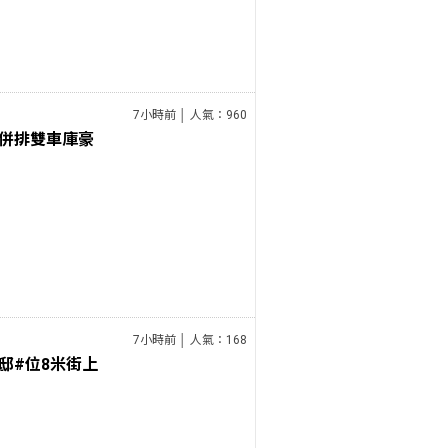
7小時前 │ 人氣：960
併排雙車庫豪
7小時前 │ 人氣：168
邸#位8米街上