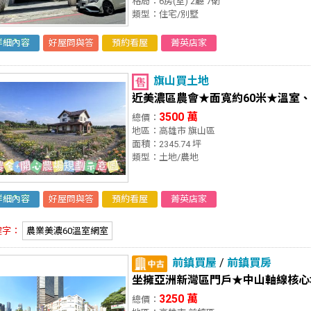
格局：6房(室) 2廳 7衛
類型：住宅/別墅
詳細內容
好屋問與答
預約看屋
菁英店家
旗山買土地
近美濃區農會★面寬約60米★溫室
3500 萬
總價：
地區：高雄市 旗山區
面積：2345.74 坪
類型：土地/農地
詳細內容
好屋問與答
預約看屋
菁英店家
鍵字：
農業美濃60溫室網室
前鎮買屋
/
前鎮買房
坐擁亞洲新灣區門戶★中山軸線核心
3250 萬
總價：