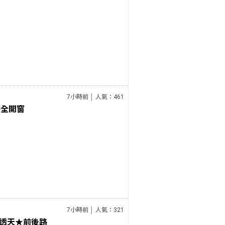
7小時前 │ 人氣：461
浴全開窗
7小時前 │ 人氣：321
透天★前後路