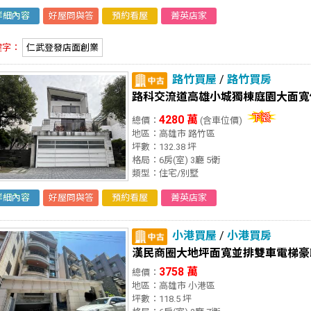
詳細內容
好屋問與答
預約看屋
菁英店家
鍵字：
仁武登發店面創業
路竹買屋
/
路竹買房
路科交流道高雄小城獨棟庭園大面寬
4280 萬
總價：
(含車位價)
地區：高雄市 路竹區
坪數：132.38 坪
格局：6房(室) 3廳 5衛
類型：住宅/別墅
詳細內容
好屋問與答
預約看屋
菁英店家
小港買屋
/
小港買房
漢民商圈大地坪面寬並排雙車電梯豪
3758 萬
總價：
地區：高雄市 小港區
坪數：118.5 坪