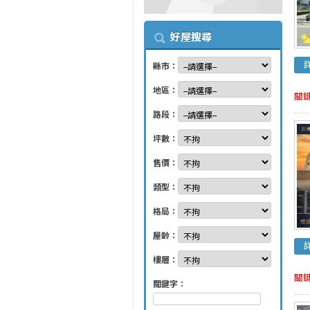
好屋搜尋
縣市：
地區：
關
路段：
坪數：
售價：
類型：
格局：
屋齡：
樓層：
關
關鍵字：