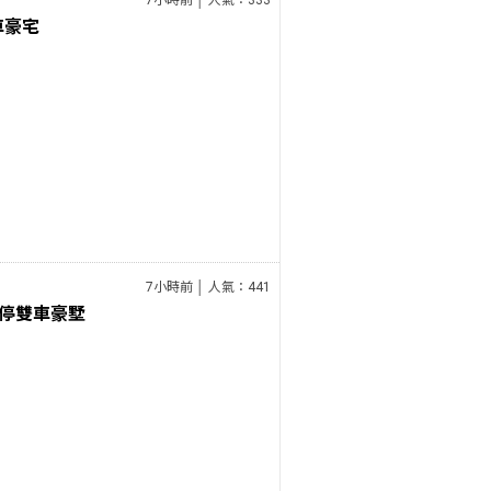
7小時前 │ 人氣：333
車豪宅
7小時前 │ 人氣：441
停雙車豪墅