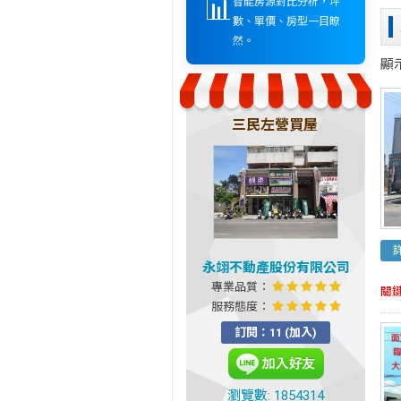
📊
智能房源對比分析，坪
數、單價、房型一目瞭
然。
顯
三民左營買屋
永翊不動產股份有限公司
專業品質：
關
服務態度：
訂閱：11 (加入)
瀏覽數: 1854314