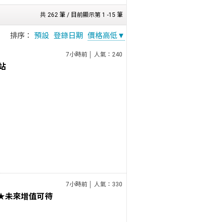
共 262 筆 / 目前顯示第 1 -15 筆
排序：
預設
登錄日期
價格高低▼
7小時前 │ 人氣：240
站
7小時前 │ 人氣：330
★未來增值可待