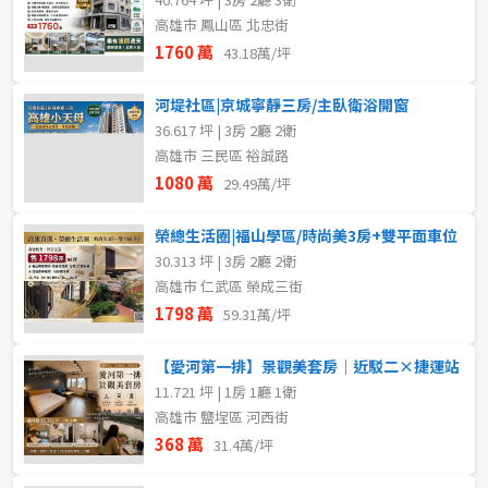
高雄市 鳳山區 北忠街
1760 萬
43.18萬/坪
河堤社區|京城寧靜三房/主臥衛浴開窗
36.617 坪 | 3房 2廳 2衛
高雄市 三民區 裕誠路
1080 萬
29.49萬/坪
榮總生活圈|福山學區/時尚美3房+雙平面車位
30.313 坪 | 3房 2廳 2衛
高雄市 仁武區 榮成三街
1798 萬
59.31萬/坪
【愛河第一排】景觀美套房｜近駁二×捷運站
11.721 坪 | 1房 1廳 1衛
高雄市 鹽埕區 河西街
368 萬
31.4萬/坪