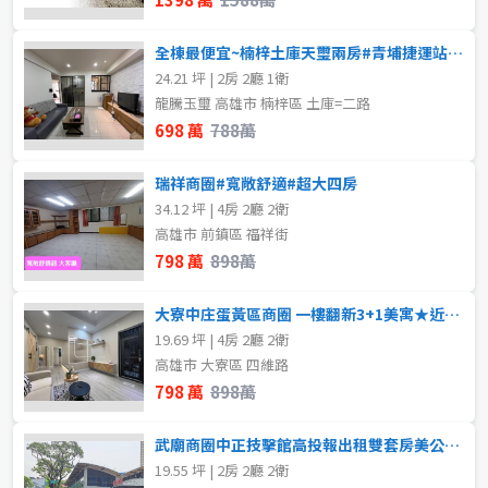
全棟最便宜~楠梓土庫天璽兩房#青埔捷運站#衛浴開窗
24.21 坪 | 2房 2廳 1衛
龍騰玉璽 高雄市 楠梓區 土庫=二路
698 萬
788萬
瑞祥商圈#寬敞舒適#超大四房
34.12 坪 | 4房 2廳 2衛
高雄市 前鎮區 福祥街
798 萬
898萬
大寮中庄蛋黃區商圈 一樓翻新3+1美寓★近捷運★
19.69 坪 | 4房 2廳 2衛
高雄市 大寮區 四維路
798 萬
898萬
武廟商圈中正技擊館高投報出租雙套房美公寓3樓
19.55 坪 | 2房 2廳 2衛