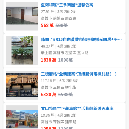
亞灣特區*三多商圈*溫馨公寓
27.91 坪 | 3房 2廳 2衛
高雄市 前鎮區 廣西路
568 萬
588萬
降價了#R15自由黃昏市場景觀採光四房+平車#陽台進出
48.23 坪 | 4房 2廳 2衛
最上園 高雄市 左營區 重立路
1838 萬
1898萬
三塊厝站*全新建案*頂級雙併電梯別墅(一)
117.18 坪 | 6房 2廳 6衛
高雄市 三民區 通化街
6380 萬
6588萬
文山特區**正義車站**活巷翻新透天車庫
19.36 坪 | 4房 2廳 2衛
高雄市 苓雅區 建軍路
1258 萬
1298萬