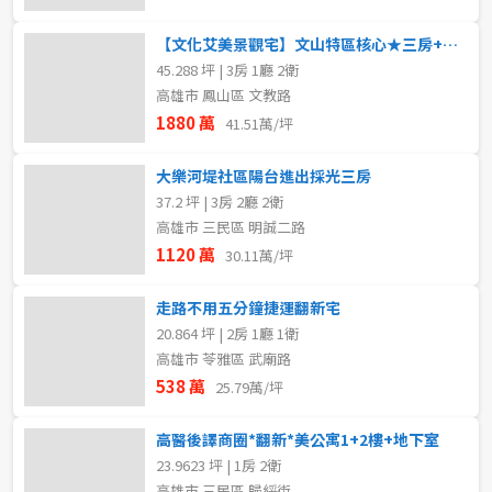
【文化艾美景觀宅】文山特區核心★三房+平車+環保室
45.288 坪 | 3房 1廳 2衛
高雄市 鳳山區 文教路
1880 萬
41.51萬/坪
大樂河堤社區陽台進出採光三房
37.2 坪 | 3房 2廳 2衛
高雄市 三民區 明誠二路
1120 萬
30.11萬/坪
走路不用五分鐘捷運翻新宅
20.864 坪 | 2房 1廳 1衛
高雄市 苓雅區 武廟路
538 萬
25.79萬/坪
高醫後譯商圈*翻新*美公寓1+2樓+地下室
取消
取消
取消
送出
送出
送出
23.9623 坪 | 1房 2衛
高雄市 三民區 歸綏街