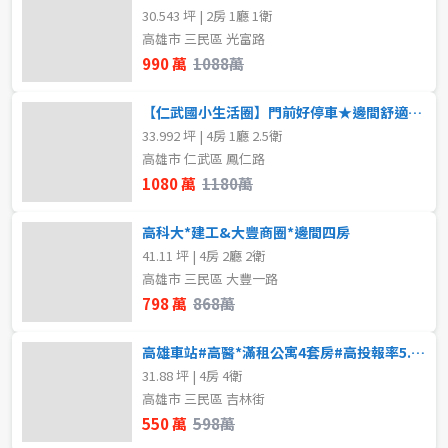
30.543 坪 | 2房 1廳 1衛
高雄市 三民區 光富路
990 萬
1088萬
【仁武國小生活圈】門前好停車★邊間舒適★屋況極佳
33.992 坪 | 4房 1廳 2.5衛
高雄市 仁武區 鳳仁路
1080 萬
1180萬
高科大*建工&大豐商圈*邊間四房
41.11 坪 | 4房 2廳 2衛
高雄市 三民區 大豐一路
798 萬
868萬
高雄車站#高醫*滿租公寓4套房#高投報率5.8%
31.88 坪 | 4房 4衛
高雄市 三民區 吉林街
550 萬
598萬