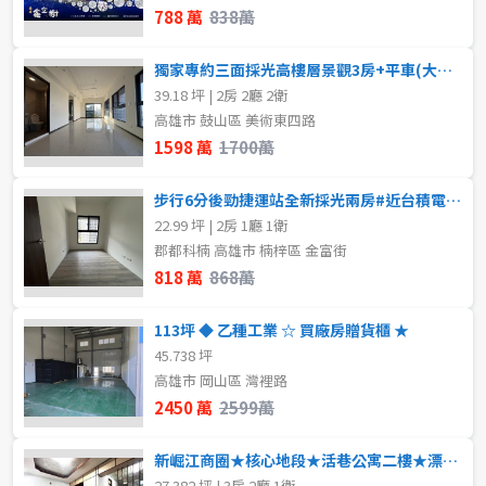
788 萬
838萬
獨家專約三面採光高樓層景觀3房+平車(大降價)
39.18 坪 | 2房 2廳 2衛
高雄市 鼓山區 美術東四路
1598 萬
1700萬
步行6分後勁捷運站全新採光兩房#近台積電園區
22.99 坪 | 2房 1廳 1衛
郡都科楠 高雄市 楠梓區 金富街
818 萬
868萬
113坪 ◆ 乙種工業 ☆ 買廠房贈貨櫃 ★
45.738 坪
高雄市 岡山區 灣裡路
2450 萬
2599萬
新崛江商圈★核心地段★活巷公寓二樓★漂亮屋況
27.382 坪 | 3房 2廳 1衛