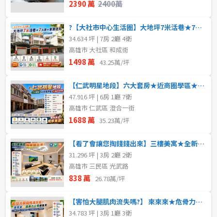
2390 萬
2400萬
?【大社市中心生活圈】大地坪7米活巷★7大房★車庫透天
34.634 坪 | 7房 2廳 4衛
高雄市 大社區 和成街
1498 萬
43.25萬/坪
【仁武明星地段】六大套房★近商圈學區★自家可停車
47.916 坪 | 6房 1廳 7衛
高雄市 仁武區 澄合一街
1688 萬
35.23萬/坪
【看了會讓您掏錢錢出來】三樓美寓★全新整理
31.296 坪 | 3房 2廳 2衛
高雄市 三民區 光武路
838 萬
26.78萬/坪
【害怕大腿肌肉流失嗎?】 來來來★危骨力公寓練起來
34.783 坪 | 3房 1廳 3衛