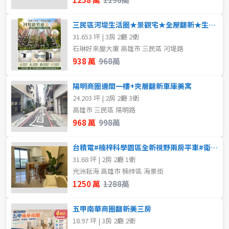
三民區河堤生活圈★景觀宅★全屋翻新★生活機能完善
31.653 坪 | 3房 2廳 2衛
石琳好來屋大廈 高雄市 三民區 河堤路
938 萬
968萬
陽明商圈邊間一樓+夾層翻新車庫美寓
24.203 坪 | 2房 2廳 3衛
高雄市 三民區 陽明路
968 萬
998萬
台積電#楠梓科學園區全新視野兩房平車#衛浴開窗
31.68 坪 | 2房 2廳 1衛
光洲耘海 高雄市 楠梓區 海景街
1250 萬
1288萬
五甲南華商圈翻新美三房
18.97 坪 | 3房 2廳 2衛