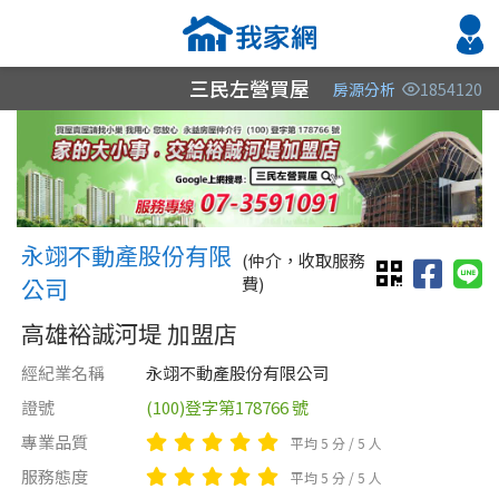
三民左營買屋
房源分析
1854120
縣市
縣市
縣市
區域
區域
區域
不限
不限
不限
不限
不限
不限
永翊不動產股份有限公司 永翊
永翊不動產股份有限
高雄市
嘉義縣
高雄市
(仲介，收取服務
公司
費)
屏東縣
高雄市
高雄裕誠河堤 加盟店
屏東縣
經紀業名稱
永翊不動產股份有限公司
台南市
證號
(100)登字第178766 號
專業品質
平均 5 分 / 5 人
類型(可複選)
售價
類型(可複選)
服務態度
平均 5 分 / 5 人
不拘
不拘
整層住家
公寓
電梯大樓
店面
別墅
辦公