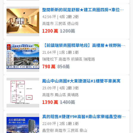
整間新新的就是舒服★建工商圈四房+車位★前後陽台
42.56 坪 | 4房 2廳 2衛
高雄市 三民區 德山街
1200 萬
1280萬
【前鎮瑞榮商圈精華地段】高樓層★視野無限★近輕軌
21.64 坪 | 1房 1廳 1衛
瑞隆松下 高雄市 前鎮區 瑞隆路
798 萬
850萬
鳳山中山商圈#大東捷運站#1樓雙平車美寓
23.09 坪 | 4房 2廳 3衛
高雄市 鳳山區 黃埔路
1390 萬
1480萬
真的賠售#捷運Y9#高醫#鼎山家樂福鑫空樹(預售屋)
22.69 坪 | 2房 1廳 1衛
鑫空樹 高雄市 三民區 鼎山