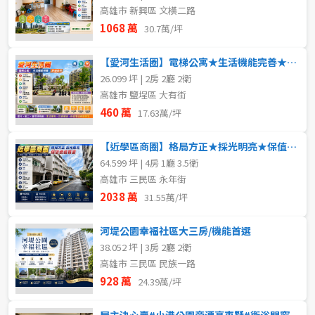
高雄市 新興區 文橫二路
1068 萬
30.7萬/坪
【愛河生活圈】電梯公寓★生活機能完善★舒適美宅
26.099 坪 | 2房 2廳 2衛
高雄市 鹽埕區 大有街
460 萬
17.63萬/坪
【近學區商圈】格局方正★採光明亮★保值增值首選
64.599 坪 | 4房 1廳 3.5衛
高雄市 三民區 永年街
2038 萬
31.55萬/坪
河堤公園幸福社區大三房/機能首選
38.052 坪 | 3房 2廳 2衛
高雄市 三民區 民族一路
928 萬
24.39萬/坪
屋主決心賣#小港公園旁漂亮車墅#衛浴開窗