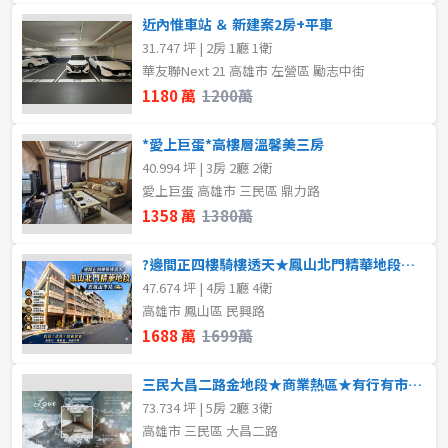
近內惟車站 ＆ 新建案2房+平車
31.747 坪 | 2房 1廳 1衛
華友聯Next 21 高雄市 左營區 勵志中街
1180 萬
1200萬
*愛上巨蛋*高樓層溫馨美三房
40.994 坪 | 3房 2廳 2衛
愛上巨蛋 高雄市 三民區 鼎力路
1358 萬
1380萬
?邊間正四樓騎樓透天★鳳山北門精華地段★近鳳山車站
47.674 坪 | 4房 1廳 4衛
高雄市 鳳山區 民興路
1688 萬
1699萬
三民大昌二路金地段★商業熱區★有行有市店面釋出
73.734 坪 | 5房 2廳 3衛
高雄市 三民區 大昌二路