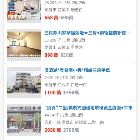
28.054 坪 | 3房 2廳 2衛
高雄市 前鎮區 瑞忠街
668 萬
698萬
三民鼎山家樂福旁邊★三房+兩衛整間新撘搭★緊來看
33.898 坪 | 3房 2廳 2衛
高雄市 三民區 鼎華路
898 萬
938萬
澄清湖*登發國小旁*精緻三房平車
24.91 坪 | 3房 2廳 2衛
高雄市 仁武區 仁忠一街
1100 萬
1150萬
"投資"二聖/英明商圈穩定收租黃金店面+平車
44.74 坪 | 1房 2廳 2衛
文化一品 高雄市 前鎮區 二聖一路
2680 萬
2780萬