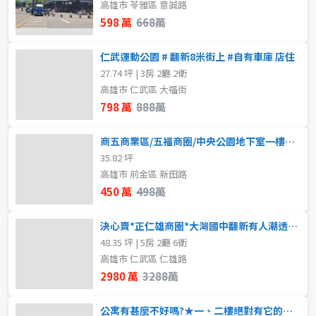
高雄市 苓雅區 意誠路
598 萬
668萬
仁武運動公園 # 翻新8米街上 #自有車庫 店住
27.74 坪 | 3房 2廳 2衛
高雄市 仁武區 大福街
798 萬
888萬
商五商業區/五福商圈/中央公園地下室一樓店面
35.82 坪
高雄市 前金區 新田路
450 萬
498萬
決心賣*正仁雄商圈*大灣國中翻新有人潮透天店面
48.35 坪 | 5房 2廳 6衛
高雄市 仁武區 仁雄路
2980 萬
3288萬
公寓有甚麼不好嗎?★一、二樓絕對有它的價值所在