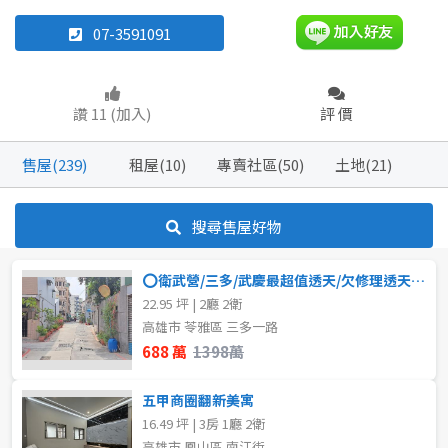
07-3591091
透天厝
廠房
樓中樓
華廈
店面
廠辦
倉庫
讚 11 (加入)
評 價
坪數
不拘
20坪以下
售屋(239)
租屋(10)
專賣社區(50)
土地(21)
坪數
不拘
20坪以下
20~30 坪
30~40 坪
搜尋售屋好物
20~30 坪
30~40 坪
50~60 坪
70~80 坪
⭕衛武營/三多/武慶最超值透天/欠修理透天-售688萬 ⭕
22.95 坪 | 2廳 2衛
40~50 坪
50~60 坪
80坪以上
高雄市 苓雅區 三多一路
688 萬
1398萬
60~70 坪
70~80 坪
~
坪
五甲商圈翻新美寓
80坪以上
16.49 坪 | 3房 1廳 2衛
樓層
高雄市 鳳山區 南江街