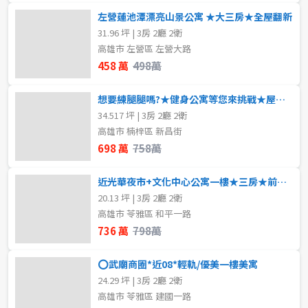
左營蓮池潭漂亮山景公寓 ★大三房★全屋翻新
31.96 坪 | 3房 2廳 2衛
高雄市 左營區 左營大路
458 萬
498萬
想要練腿腿嗎?★健身公寓等您來挑戰★屋況佳格局好
34.517 坪 | 3房 2廳 2衛
高雄市 楠梓區 新昌街
698 萬
758萬
近光華夜市+文化中心公寓一樓★三房★前後大陽台
20.13 坪 | 3房 2廳 2衛
高雄市 苓雅區 和平一路
736 萬
798萬
⭕武廟商圈*近08*輕軌/優美一樓美寓
24.29 坪 | 3房 2廳 2衛
高雄市 苓雅區 建國一路