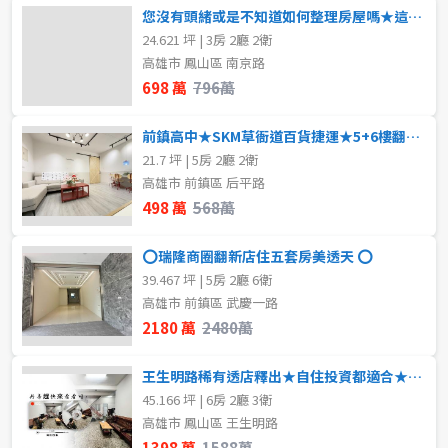
您沒有頭緒或是不知道如何整理房屋嗎★這間絕對可以
24.621 坪 | 3房 2廳 2衛
高雄市 鳳山區 南京路
698 萬
796萬
前鎮高中★SKM草衙道百貨捷運★5+6樓翻新美寓
21.7 坪 | 5房 2廳 2衛
高雄市 前鎮區 后平路
498 萬
568萬
⭕瑞隆商圈翻新店住五套房美透天 ⭕
39.467 坪 | 5房 2廳 6衛
高雄市 前鎮區 武慶一路
2180 萬
2480萬
王生明路稀有透店釋出★自住投資都適合★屋主惜售
45.166 坪 | 6房 2廳 3衛
高雄市 鳳山區 王生明路
1398 萬
1588萬