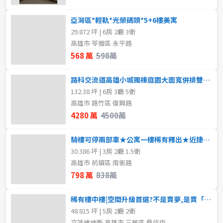
亞灣區*輕軌*光榮碼頭*5+6樓美寓
29.872 坪 | 6房 2廳 3衛
高雄市 苓雅區 永平路
568 萬
598萬
路科交流道高雄小城獨棟庭園大面寬併排雙車庫豪
132.38 坪 | 6房 3廳 5衛
高雄市 路竹區 復興路
4280 萬
4500萬
騎樓可停兩部車★公寓一樓稀有釋出★近捷運學區商圈
30.386 坪 | 3房 2廳 1.5衛
高雄市 前鎮區 南衙路
798 萬
838萬
稀有樓中樓|空間升級首選?不是賣夢,是賣「空間升級的真實感?
48.815 坪 | 5房 2廳 2衛
文藻維納斯 高雄市 三民區 鼎信街