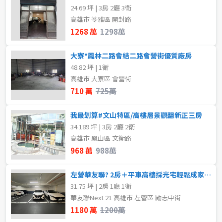
24.69 坪 | 3房 2廳 3衛
高雄市 苓雅區 開封路
1268 萬
1298萬
大寮*鳳林二路會結二路會營街優質廠房
48.82 坪 | 1衛
高雄市 大寮區 會營街
710 萬
725萬
我最划算#文山特區/高樓層景觀翻新正三房
34.189 坪 | 3房 2廳 2衛
高雄市 鳳山區 文衡路
968 萬
988萬
左營華友聯? 2房＋平車高樓採光宅輕鬆成家首選
31.75 坪 | 2房 1廳 1衛
華友聯Next 21 高雄市 左營區 勵志中街
1180 萬
1200萬