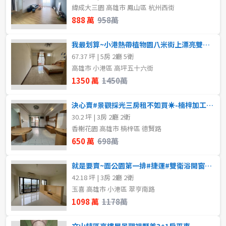
緯成大三園 高雄市 鳳山區 杭州西街
888 萬
958萬
我最划算~小港熱帶植物園八米街上漂亮雙車墅
67.37 坪 | 5房 2廳 5衛
高雄市 小港區 高坪五十六街
1350 萬
1450萬
決心賣#景觀採光三房租不如買☀-楠梓加工區生活圈
30.2 坪 | 3房 2廳 2衛
香榭花園 高雄市 楠梓區 德賢路
650 萬
698萬
就是要賣~面公園第一排#捷運#雙衛浴開窗#三房平移車位
42.18 坪 | 3房 2廳 2衛
玉喜 高雄市 小港區 翠亨南路
1098 萬
1178萬
文山特區高樓層景觀視野美3+1房平車