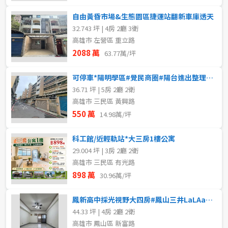
自由黃昏市場&生態園區捷運站翻新車庫透天
32.743 坪 | 4房 2廳 3衛
高雄市 左營區 重立路
2088 萬
63.77萬/坪
可停車*陽明學區#覺民商圈#陽台進出整理5大房公寓
36.71 坪 | 5房 2廳 2衛
高雄市 三民區 黃興路
550 萬
14.98萬/坪
科工館/近輕軌站*大三房1樓公寓
29.004 坪 | 3房 2廳 2衛
高雄市 三民區 有光路
898 萬
30.96萬/坪
鳳新高中採光視野大四房#鳳山三井LaLAaport
44.33 坪 | 4房 2廳 2衛
高雄市 鳳山區 新富路