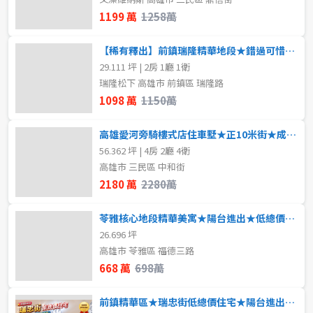
1199 萬
1258萬
【稀有釋出】前鎮瑞隆精華地段★錯過可惜★近輕軌
29.111 坪 | 2房 1廳 1衛
瑞隆松下 高雄市 前鎮區 瑞隆路
1098 萬
1150萬
高雄愛河旁騎樓式店住車墅★正10米街★成家首選
56.362 坪 | 4房 2廳 4衛
高雄市 三民區 中和街
2180 萬
2280萬
苓雅核心地段精華美寓★陽台進出★低總價★全屋翻新
26.696 坪
高雄市 苓雅區 福德三路
668 萬
698萬
前鎮精華區★瑞忠街低總價住宅★陽台進出★輕鬆成家