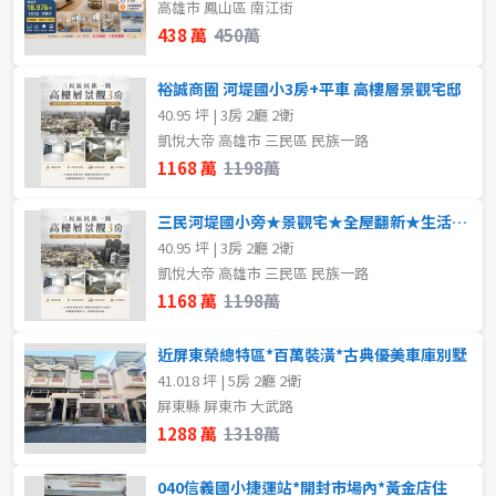
高雄市 鳳山區 南江街
438 萬
450萬
裕誠商圈 河堤國小3房+平車 高樓層景觀宅邸
40.95 坪 | 3房 2廳 2衛
凱悅大帝 高雄市 三民區 民族一路
1168 萬
1198萬
三民河堤國小旁★景觀宅★全屋翻新★生活機能完善
40.95 坪 | 3房 2廳 2衛
凱悅大帝 高雄市 三民區 民族一路
1168 萬
1198萬
近屏東榮總特區*百萬裝潢*古典優美車庫別墅
41.018 坪 | 5房 2廳 2衛
屏東縣 屏東市 大武路
1288 萬
1318萬
040信義國小捷運站*開封市場內*黃金店住