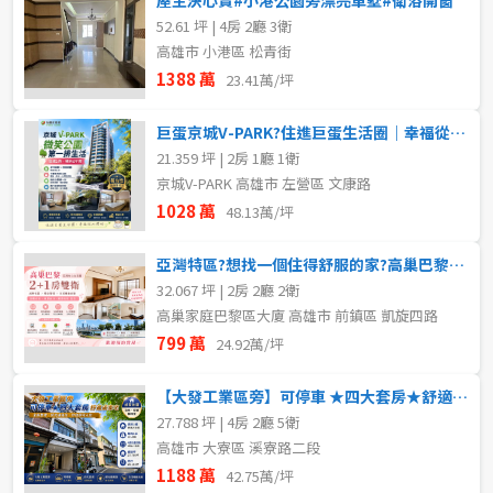
52.61 坪 | 4房 2廳 3衛
高雄市 小港區 松青街
1388 萬
23.41萬/坪
巨蛋京城V-PARK?住進巨蛋生活圈｜幸福從此開始
21.359 坪 | 2房 1廳 1衛
京城V-PARK 高雄市 左營區 文康路
1028 萬
48.13萬/坪
亞灣特區?想找一個住得舒服的家?高巢巴黎值得你一看..
32.067 坪 | 2房 2廳 2衛
高巢家庭巴黎區大廈 高雄市 前鎮區 凱旋四路
799 萬
24.92萬/坪
【大發工業區旁】可停車 ★四大套房★舒適成家宅
27.788 坪 | 4房 2廳 5衛
高雄市 大寮區 溪寮路二段
1188 萬
42.75萬/坪