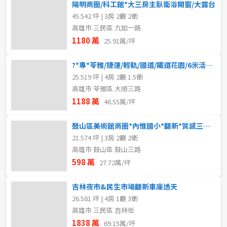
陽明商圈/科工館*大三房主臥衛浴開窗/大露台
45.542 坪 | 3房 2廳 2衛
高雄市 三民區 九如一路
1180 萬
25.91萬/坪
?*專*苓雅/捷運/輕軌/國道/鐵道花園/6米活巷透天
25.519 坪 | 4房 2廳 1.5衛
高雄市 苓雅區 大順三路
1188 萬
46.55萬/坪
鼓山區美術館商圈*內惟國小*翻新*質感三房美寓
21.574 坪 | 3房 2廳 2衛
高雄市 鼓山區 鼓山三路
598 萬
27.72萬/坪
吉林夜市&民生市場翻新車庫透天
26.581 坪 | 4房 1廳 3衛
高雄市 三民區 吉林街
1838 萬
69.15萬/坪