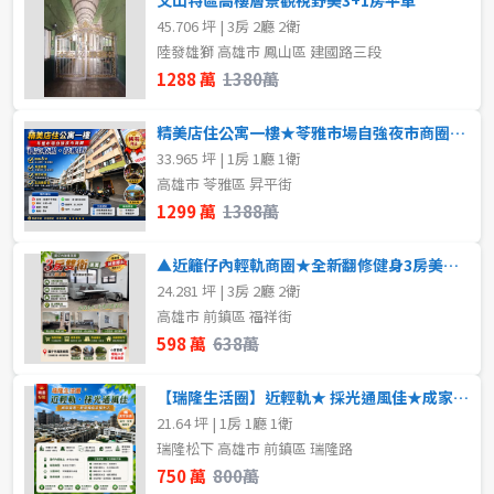
45.706 坪 | 3房 2廳 2衛
陸發雄獅 高雄市 鳳山區 建國路三段
1288 萬
1380萬
精美店住公寓一樓★苓雅市場自強夜市商圈★好租好住
33.965 坪 | 1房 1廳 1衛
高雄市 苓雅區 昇平街
1299 萬
1388萬
▲近籬仔內輕軌商圈★全新翻修健身3房美寓◆
24.281 坪 | 3房 2廳 2衛
高雄市 前鎮區 福祥街
598 萬
638萬
【瑞隆生活圈】近輕軌★ 採光通風佳★成家首選
21.64 坪 | 1房 1廳 1衛
瑞隆松下 高雄市 前鎮區 瑞隆路
750 萬
800萬