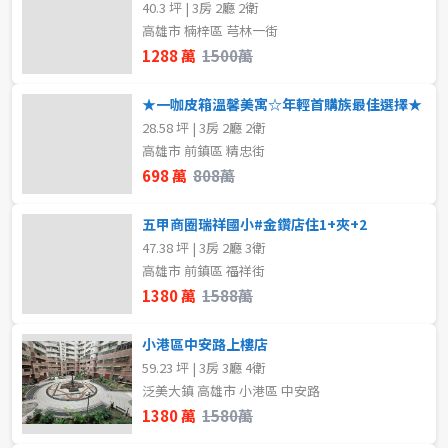
40.3 坪 | 3房 2廳 2衛
格局
高雄市 楠梓區 芎林一街
租金(元)
1288 萬
1500萬
不拘
1房
★一咖皮箱溫馨美寓☆年輕首購族最佳選擇★
2房
3房
28.58 坪 | 3房 2廳 2衛
高雄市 前鎮區 精忠街
4房
5房以上
698 萬
808萬
五甲商圈瑞祥國小#金鑽店住1+夾+2
屋齡
47.38 坪 | 3房 2廳 3衛
高雄市 前鎮區 福祥街
不拘
1380 萬
1588萬
小港區中安路上樓店
售價
59.23 坪 | 3房 3廳 4衛
泛美大鎮 高雄市 小港區 中安路
1380 萬
1580萬