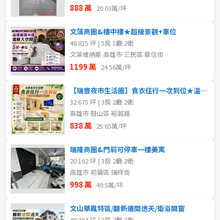
888 萬
20.03萬/坪
文藻商圈&樓中樓★超級景觀+車位
48.815 坪 | 5房 1廳 2衛
文藻維納斯 高雄市 三民區 鼎信街
1199 萬
24.56萬/坪
【瑞豐夜市生活圈】食衣住行一次到位★溫馨美寓
32.675 坪 | 3房 2廳 2衛
高雄市 鼓山區 裕誠路
838 萬
25.65萬/坪
瑞隆商圈&門前可停車一樓美寓
20.162 坪 | 3房 2廳 2衛
高雄市 前鎮區 瑞祥街
998 萬
49.5萬/坪
文山華鳳特區/翻新邊間透天/衛浴開窗
40.764 坪 | 3房 2廳 3衛