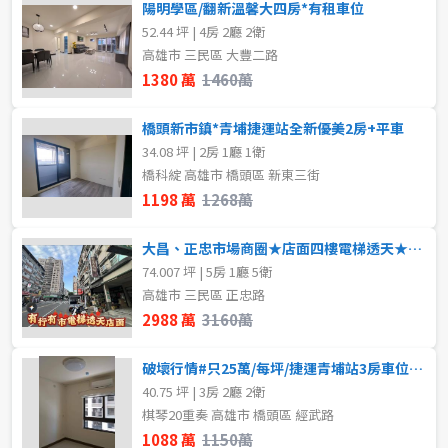
陽明學區/翻新溫馨大四房*有租車位
52.44 坪 | 4房 2廳 2衛
高雄市 三民區 大豐二路
1380 萬
1460萬
橋頭新市鎮*青埔捷運站全新優美2房+平車
34.08 坪 | 2房 1廳 1衛
橋科綻 高雄市 橋頭區 新東三街
1198 萬
1268萬
大昌、正忠市場商圈★店面四樓電梯透天★前後路
74.007 坪 | 5房 1廳 5衛
高雄市 三民區 正忠路
2988 萬
3160萬
破壞行情#只25萬/每坪/捷運青埔站3房車位六年屋
40.75 坪 | 3房 2廳 2衛
棋琴20重奏 高雄市 橋頭區 經武路
1088 萬
1150萬