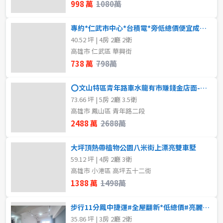
998 萬
1080萬
專約*仁武市中心*台積電*旁低總價便宜成家車庫透天?798萬
40.52 坪 | 4房 2廳 2衛
高雄市 仁武區 華興街
738 萬
798萬
⭕文山特區青年路車水龍有市賺錢金店面-售2388萬 ⭕
73.66 坪 | 5房 2廳 3.5衛
高雄市 鳳山區 青年路二段
2488 萬
2688萬
大坪頂熱帶植物公園八米街上漂亮雙車墅
59.12 坪 | 4房 2廳 3衛
高雄市 小港區 高坪五十二街
1388 萬
1498萬
步行11分鳳中捷運#全屋翻新*低總價#亮麗3房車
35.86 坪 | 3房 2廳 2衛