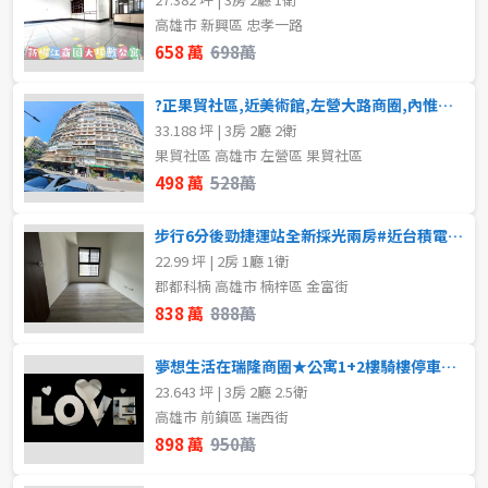
高雄市 新興區 忠孝一路
658 萬
698萬
?正果貿社區,近美術館,左營大路商圈,內惟車站,甚麼都在附近,生活機能佳!!
33.188 坪 | 3房 2廳 2衛
果貿社區 高雄市 左營區 果貿社區
498 萬
528萬
步行6分後勁捷運站全新採光兩房#近台積電園區
22.99 坪 | 2房 1廳 1衛
郡都科楠 高雄市 楠梓區 金富街
838 萬
888萬
夢想生活在瑞隆商圈★公寓1+2樓騎樓停車★全屋翻新
23.643 坪 | 3房 2廳 2.5衛
高雄市 前鎮區 瑞西街
898 萬
950萬