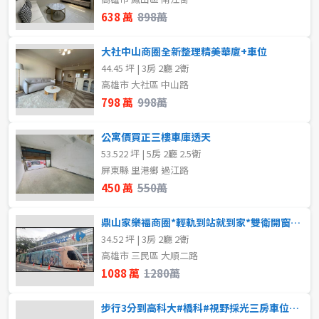
~
坪
638 萬
898萬
不拘
地下室
大社中山商圈全新整理精美華廈+車位
1樓
3樓
樓層
44.45 坪 | 3房 2廳 2衛
高雄市 大社區 中山路
不拘
地下室
4樓
11~20樓
798 萬
998萬
1樓
2樓
~
樓
公寓價買正三樓車庫透天
53.522 坪 | 5房 2廳 2.5衛
3樓
4樓
屏東縣 里港鄉 過江路
格局
450 萬
550萬
5~10樓
11~20樓
不拘
1房
鼎山家樂福商圈*輕軌到站就到家*雙衛開窗*明亮3房
21樓以上
34.52 坪 | 3房 2廳 2衛
2房
3房
高雄市 三民區 大順二路
1088 萬
1280萬
~
樓
4房
步行3分到高科大#橋科#視野採光三房車位#4年屋