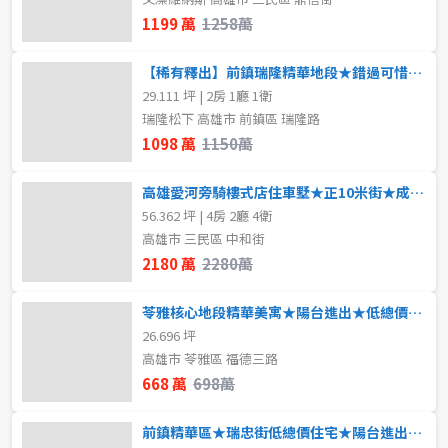
1199 萬
1258萬
【稀有釋出】前鎮瑞隆精華地段★錯過可惜★近輕軌
29.111 坪 | 2房 1廳 1衛
瑞隆松下 高雄市 前鎮區 瑞隆路
1098 萬
1150萬
高雄愛河旁騎樓式店住車墅★正10米街★成家首選
56.362 坪 | 4房 2廳 4衛
高雄市 三民區 中和街
2180 萬
2280萬
苓雅核心地段精華美寓★陽台進出★低總價★全屋翻新
26.696 坪
高雄市 苓雅區 福德三路
668 萬
698萬
前鎮精華區★瑞忠街低總價住宅★陽台進出★輕鬆成家