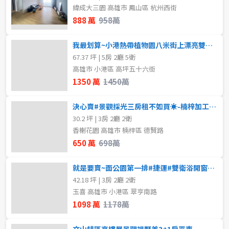
緯成大三園 高雄市 鳳山區 杭州西街
888 萬
958萬
我最划算~小港熱帶植物園八米街上漂亮雙車墅
67.37 坪 | 5房 2廳 5衛
高雄市 小港區 高坪五十六街
1350 萬
1450萬
決心賣#景觀採光三房租不如買☀-楠梓加工區生活圈
30.2 坪 | 3房 2廳 2衛
香榭花園 高雄市 楠梓區 德賢路
650 萬
698萬
就是要賣~面公園第一排#捷運#雙衛浴開窗#三房平移車位
42.18 坪 | 3房 2廳 2衛
玉喜 高雄市 小港區 翠亨南路
1098 萬
1178萬
文山特區高樓層景觀視野美3+1房平車