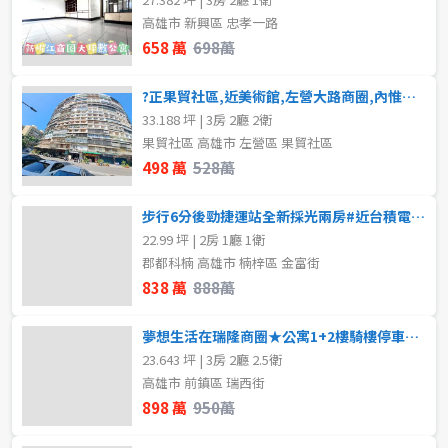
高雄市 新興區 忠孝一路
658 萬
698萬
?正果貿社區,近美術館,左營大路商圈,內惟車站,甚麼都在附近,生活機能佳!!
33.188 坪 | 3房 2廳 2衛
果貿社區 高雄市 左營區 果貿社區
498 萬
528萬
步行6分後勁捷運站全新採光兩房#近台積電園區
22.99 坪 | 2房 1廳 1衛
郡都科楠 高雄市 楠梓區 金富街
838 萬
888萬
夢想生活在瑞隆商圈★公寓1+2樓騎樓停車★全屋翻新
23.643 坪 | 3房 2廳 2.5衛
高雄市 前鎮區 瑞西街
898 萬
950萬