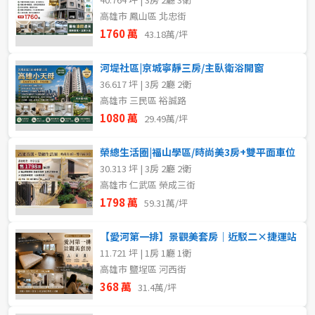
高雄市 鳳山區 北忠街
1760 萬
43.18萬/坪
河堤社區|京城寧靜三房/主臥衛浴開窗
36.617 坪 | 3房 2廳 2衛
高雄市 三民區 裕誠路
1080 萬
29.49萬/坪
榮總生活圈|福山學區/時尚美3房+雙平面車位
30.313 坪 | 3房 2廳 2衛
高雄市 仁武區 榮成三街
1798 萬
59.31萬/坪
【愛河第一排】景觀美套房｜近駁二×捷運站
11.721 坪 | 1房 1廳 1衛
高雄市 鹽埕區 河西街
368 萬
31.4萬/坪