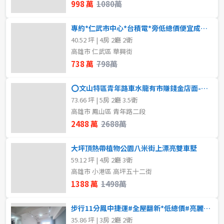
998 萬
1080萬
專約*仁武市中心*台積電*旁低總價便宜成家車庫透天?798萬
40.52 坪 | 4房 2廳 2衛
高雄市 仁武區 華興街
738 萬
798萬
⭕文山特區青年路車水龍有市賺錢金店面-售2388萬 ⭕
73.66 坪 | 5房 2廳 3.5衛
高雄市 鳳山區 青年路二段
2488 萬
2688萬
大坪頂熱帶植物公園八米街上漂亮雙車墅
59.12 坪 | 4房 2廳 3衛
高雄市 小港區 高坪五十二街
1388 萬
1498萬
步行11分鳳中捷運#全屋翻新*低總價#亮麗3房車
35.86 坪 | 3房 2廳 2衛