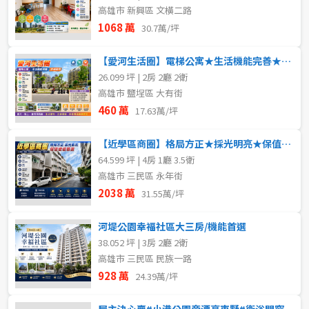
高雄市 新興區 文橫二路
1068 萬
30.7萬/坪
【愛河生活圈】電梯公寓★生活機能完善★舒適美宅
26.099 坪 | 2房 2廳 2衛
高雄市 鹽埕區 大有街
460 萬
17.63萬/坪
【近學區商圈】格局方正★採光明亮★保值增值首選
64.599 坪 | 4房 1廳 3.5衛
高雄市 三民區 永年街
2038 萬
31.55萬/坪
河堤公園幸福社區大三房/機能首選
38.052 坪 | 3房 2廳 2衛
高雄市 三民區 民族一路
928 萬
24.39萬/坪
屋主決心賣#小港公園旁漂亮車墅#衛浴開窗