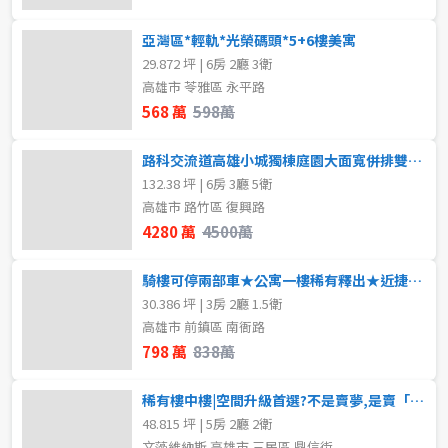
亞灣區*輕軌*光榮碼頭*5+6樓美寓
29.872 坪 | 6房 2廳 3衛
高雄市 苓雅區 永平路
568 萬
598萬
路科交流道高雄小城獨棟庭園大面寬併排雙車庫豪
132.38 坪 | 6房 3廳 5衛
高雄市 路竹區 復興路
4280 萬
4500萬
騎樓可停兩部車★公寓一樓稀有釋出★近捷運學區商圈
30.386 坪 | 3房 2廳 1.5衛
高雄市 前鎮區 南衙路
798 萬
838萬
稀有樓中樓|空間升級首選?不是賣夢,是賣「空間升級的真實感?
48.815 坪 | 5房 2廳 2衛
文藻維納斯 高雄市 三民區 鼎信街