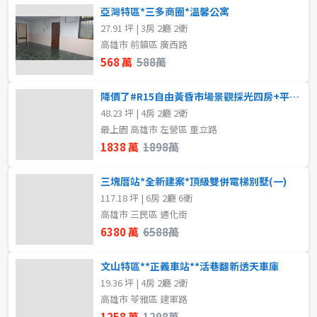
亞灣特區*三多商圈*溫馨公寓
27.91 坪 | 3房 2廳 2衛
高雄市 前鎮區 廣西路
568 萬
588萬
降價了#R15自由黃昏市場景觀採光四房+平車#陽台進出
48.23 坪 | 4房 2廳 2衛
最上園 高雄市 左營區 重立路
1838 萬
1898萬
三塊厝站*全新建案*頂級雙併電梯別墅(一)
117.18 坪 | 6房 2廳 6衛
高雄市 三民區 通化街
6380 萬
6588萬
文山特區**正義車站**活巷翻新透天車庫
19.36 坪 | 4房 2廳 2衛
高雄市 苓雅區 建軍路
1258 萬
1298萬