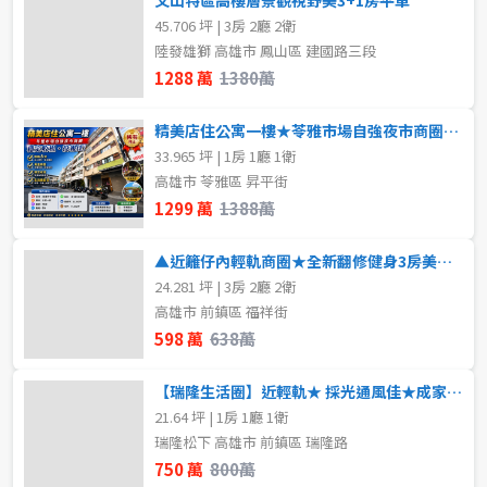
45.706 坪 | 3房 2廳 2衛
陸發雄獅 高雄市 鳳山區 建國路三段
1288 萬
1380萬
精美店住公寓一樓★苓雅市場自強夜市商圈★好租好住
33.965 坪 | 1房 1廳 1衛
高雄市 苓雅區 昇平街
1299 萬
1388萬
▲近籬仔內輕軌商圈★全新翻修健身3房美寓◆
24.281 坪 | 3房 2廳 2衛
高雄市 前鎮區 福祥街
598 萬
638萬
【瑞隆生活圈】近輕軌★ 採光通風佳★成家首選
21.64 坪 | 1房 1廳 1衛
瑞隆松下 高雄市 前鎮區 瑞隆路
750 萬
800萬