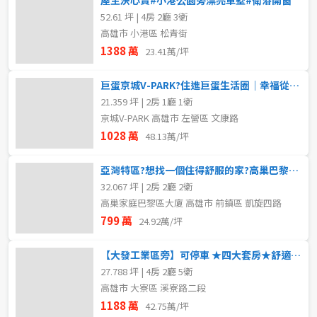
52.61 坪 | 4房 2廳 3衛
高雄市 小港區 松青街
1388 萬
23.41萬/坪
巨蛋京城V-PARK?住進巨蛋生活圈｜幸福從此開始
21.359 坪 | 2房 1廳 1衛
京城V-PARK 高雄市 左營區 文康路
1028 萬
48.13萬/坪
亞灣特區?想找一個住得舒服的家?高巢巴黎值得你一看..
32.067 坪 | 2房 2廳 2衛
高巢家庭巴黎區大廈 高雄市 前鎮區 凱旋四路
799 萬
24.92萬/坪
【大發工業區旁】可停車 ★四大套房★舒適成家宅
27.788 坪 | 4房 2廳 5衛
高雄市 大寮區 溪寮路二段
1188 萬
42.75萬/坪