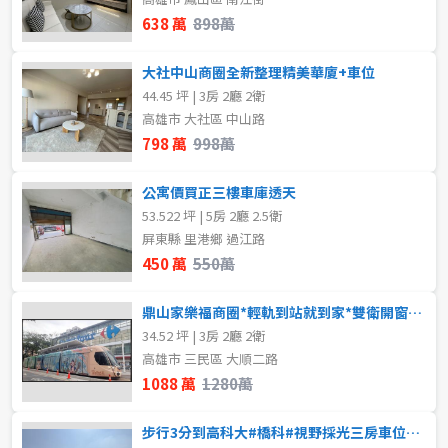
~
坪
638 萬
898萬
不拘
地下室
大社中山商圈全新整理精美華廈+車位
1樓
3樓
樓層
44.45 坪 | 3房 2廳 2衛
高雄市 大社區 中山路
不拘
地下室
4樓
11~20樓
798 萬
998萬
1樓
2樓
~
樓
公寓價買正三樓車庫透天
53.522 坪 | 5房 2廳 2.5衛
3樓
4樓
屏東縣 里港鄉 過江路
格局
450 萬
550萬
5~10樓
11~20樓
不拘
1房
鼎山家樂福商圈*輕軌到站就到家*雙衛開窗*明亮3房
21樓以上
34.52 坪 | 3房 2廳 2衛
2房
3房
高雄市 三民區 大順二路
1088 萬
1280萬
~
樓
4房
步行3分到高科大#橋科#視野採光三房車位#4年屋