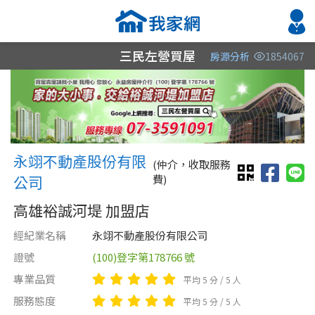
三民左營買屋
房源分析
1854067
縣市
縣市
縣市
區域
區域
區域
不限
不限
不限
不限
不限
不限
永翊不動產股份有限公司 永翊
永翊不動產股份有限
高雄市
嘉義縣
高雄市
(仲介，收取服務
公司
費)
屏東縣
高雄市
高雄裕誠河堤 加盟店
屏東縣
經紀業名稱
永翊不動產股份有限公司
台南市
證號
(100)登字第178766 號
專業品質
平均 5 分 / 5 人
類型(可複選)
售價
類型(可複選)
服務態度
平均 5 分 / 5 人
不拘
不拘
整層住家
公寓
電梯大樓
店面
別墅
辦公