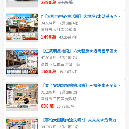
2390 萬
2400萬
?【大社市中心生活圈】大地坪7米活巷★7大房★車庫透天
34.634 坪 | 7房 2廳 4衛
高雄市 大社區 和成街
1498 萬
43.25萬/坪
【仁武明星地段】六大套房★近商圈學區★自家可停車
47.916 坪 | 6房 1廳 7衛
高雄市 仁武區 澄合一街
1688 萬
35.23萬/坪
【看了會讓您掏錢錢出來】三樓美寓★全新整理
31.296 坪 | 3房 2廳 2衛
高雄市 三民區 光武路
838 萬
26.78萬/坪
【害怕大腿肌肉流失嗎?】 來來來★危骨力公寓練起來
34.783 坪 | 3房 1廳 3衛