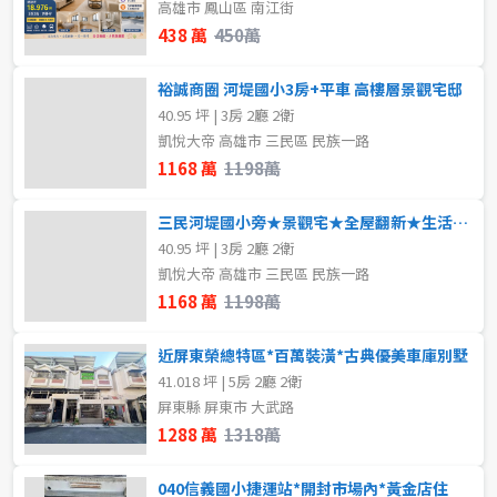
高雄市 鳳山區 南江街
438 萬
450萬
裕誠商圈 河堤國小3房+平車 高樓層景觀宅邸
40.95 坪 | 3房 2廳 2衛
凱悅大帝 高雄市 三民區 民族一路
1168 萬
1198萬
三民河堤國小旁★景觀宅★全屋翻新★生活機能完善
40.95 坪 | 3房 2廳 2衛
凱悅大帝 高雄市 三民區 民族一路
1168 萬
1198萬
近屏東榮總特區*百萬裝潢*古典優美車庫別墅
41.018 坪 | 5房 2廳 2衛
屏東縣 屏東市 大武路
1288 萬
1318萬
040信義國小捷運站*開封市場內*黃金店住