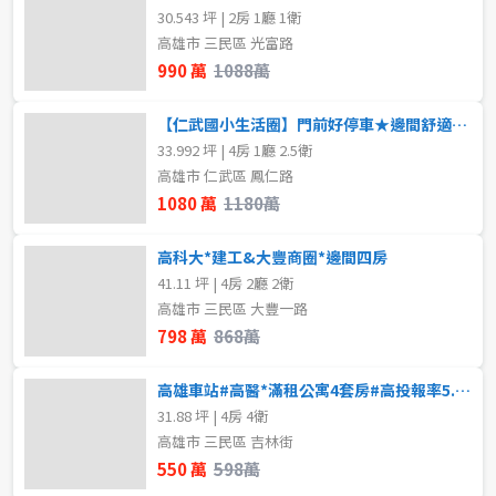
30.543 坪 | 2房 1廳 1衛
高雄市 三民區 光富路
990 萬
1088萬
【仁武國小生活圈】門前好停車★邊間舒適★屋況極佳
33.992 坪 | 4房 1廳 2.5衛
高雄市 仁武區 鳳仁路
1080 萬
1180萬
高科大*建工&大豐商圈*邊間四房
41.11 坪 | 4房 2廳 2衛
高雄市 三民區 大豐一路
798 萬
868萬
高雄車站#高醫*滿租公寓4套房#高投報率5.8%
31.88 坪 | 4房 4衛
高雄市 三民區 吉林街
550 萬
598萬