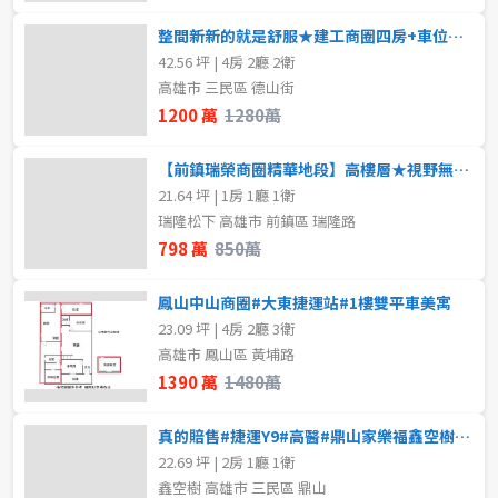
整間新新的就是舒服★建工商圈四房+車位★前後陽台
42.56 坪 | 4房 2廳 2衛
高雄市 三民區 德山街
1200 萬
1280萬
【前鎮瑞榮商圈精華地段】高樓層★視野無限★近輕軌
21.64 坪 | 1房 1廳 1衛
瑞隆松下 高雄市 前鎮區 瑞隆路
798 萬
850萬
鳳山中山商圈#大東捷運站#1樓雙平車美寓
23.09 坪 | 4房 2廳 3衛
高雄市 鳳山區 黃埔路
1390 萬
1480萬
真的賠售#捷運Y9#高醫#鼎山家樂福鑫空樹(預售屋)
22.69 坪 | 2房 1廳 1衛
鑫空樹 高雄市 三民區 鼎山