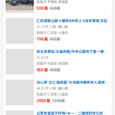
高雄市 苓雅區 意誠路
598 萬
668萬
仁武運動公園 # 翻新8米街上 #自有車庫 店住
27.74 坪 | 3房 2廳 2衛
高雄市 仁武區 大福街
798 萬
888萬
商五商業區/五福商圈/中央公園地下室一樓店面
35.82 坪
高雄市 前金區 新田路
450 萬
498萬
決心賣*正仁雄商圈*大灣國中翻新有人潮透天店面
48.35 坪 | 5房 2廳 6衛
高雄市 仁武區 仁雄路
2980 萬
3288萬
公寓有甚麼不好嗎?★一、二樓絕對有它的價值所在