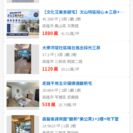
【文化艾美景觀宅】文山特區核心★三房+平車+環保室
45.288 坪 | 3房 1廳 2衛
高雄市 鳳山區 文教路
1880 萬
41.51萬/坪
大樂河堤社區陽台進出採光三房
37.2 坪 | 3房 2廳 2衛
高雄市 三民區 明誠二路
1120 萬
30.11萬/坪
走路不用五分鐘捷運翻新宅
20.864 坪 | 2房 1廳 1衛
高雄市 苓雅區 武廟路
538 萬
25.79萬/坪
高醫後譯商圈*翻新*美公寓1+2樓+地下室
取消
取消
取消
送出
送出
送出
23.9623 坪 | 1房 2衛
高雄市 三民區 歸綏街