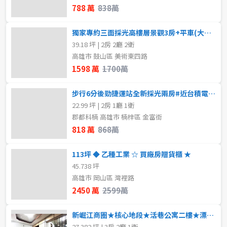
788 萬
838萬
獨家專約三面採光高樓層景觀3房+平車(大降價)
39.18 坪 | 2房 2廳 2衛
高雄市 鼓山區 美術東四路
1598 萬
1700萬
步行6分後勁捷運站全新採光兩房#近台積電園區
22.99 坪 | 2房 1廳 1衛
郡都科楠 高雄市 楠梓區 金富街
818 萬
868萬
113坪 ◆ 乙種工業 ☆ 買廠房贈貨櫃 ★
45.738 坪
高雄市 岡山區 灣裡路
2450 萬
2599萬
新崛江商圈★核心地段★活巷公寓二樓★漂亮屋況
27.382 坪 | 3房 2廳 1衛