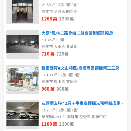
24.69 坪 | 3房 2廳 3衛
高雄市 苓雅區 開封路
1268 萬
1298萬
大寮*鳳林二路會結二路會營街優質廠房
48.82 坪 | 1衛
高雄市 大寮區 會營街
710 萬
725萬
我最划算#文山特區/高樓層景觀翻新正三房
34.189 坪 | 3房 2廳 2衛
高雄市 鳳山區 文衡路
968 萬
988萬
左營華友聯? 2房＋平車高樓採光宅輕鬆成家首選
31.75 坪 | 2房 1廳 1衛
華友聯Next 21 高雄市 左營區 勵志中街
1180 萬
1200萬