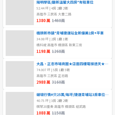
陽明學區/翻新溫馨大四房*有租車位
52.44 坪 | 4房 2廳 2衛
高雄市 三民區 大豐二路
1380 萬
1460萬
橋頭新市鎮*青埔捷運站全新優美2房+平車
34.08 坪 | 2房 1廳 1衛
橋科綻 高雄市 橋頭區 新東三街
1198 萬
1268萬
大昌、正忠市場商圈★店面四樓電梯透天★前後路
74.007 坪 | 5房 1廳 5衛
高雄市 三民區 正忠路
2988 萬
3160萬
破壞行情#只25萬/每坪/捷運青埔站3房車位六年屋
40.75 坪 | 3房 2廳 2衛
棋琴20重奏 高雄市 橋頭區 經武路
1088 萬
1150萬