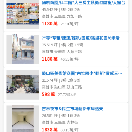
陽明商圈/科工館*大三房主臥衛浴開窗/大露台
45.542 坪 | 3房 2廳 2衛
高雄市 三民區 九如一路
1180 萬
25.91萬/坪
?*專*苓雅/捷運/輕軌/國道/鐵道花園/6米活巷透天
25.519 坪 | 4房 2廳 1.5衛
高雄市 苓雅區 大順三路
1188 萬
46.55萬/坪
鼓山區美術館商圈*內惟國小*翻新*質感三房美寓
21.574 坪 | 3房 2廳 2衛
高雄市 鼓山區 鼓山三路
598 萬
27.72萬/坪
吉林夜市&民生市場翻新車庫透天
26.581 坪 | 4房 1廳 3衛
高雄市 三民區 吉林街
1838 萬
69.15萬/坪