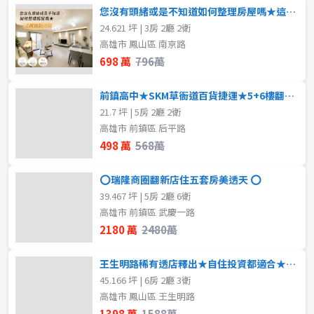
您沒有頭緒或是不知道如何整理房屋嗎★這間絕對可以
24.621 坪 | 3房 2廳 2衛
高雄市 鳳山區 南京路
698 萬
796萬
前鎮高中★SKM草衙道百貨捷運★5+6樓翻新美寓
21.7 坪 | 5房 2廳 2衛
高雄市 前鎮區 后平路
498 萬
568萬
⭕瑞隆商圈翻新店住五套房美透天 ⭕
39.467 坪 | 5房 2廳 6衛
高雄市 前鎮區 武慶一路
2180 萬
2480萬
王生明路稀有透店釋出★自住投資都適合★屋主惜售
45.166 坪 | 6房 2廳 3衛
高雄市 鳳山區 王生明路
1398 萬
1588萬