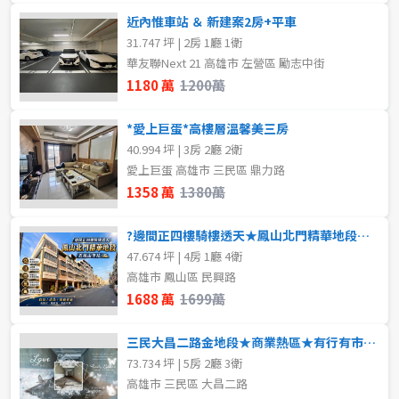
近內惟車站 ＆ 新建案2房+平車
31.747 坪 | 2房 1廳 1衛
華友聯Next 21 高雄市 左營區 勵志中街
1180 萬
1200萬
*愛上巨蛋*高樓層溫馨美三房
40.994 坪 | 3房 2廳 2衛
愛上巨蛋 高雄市 三民區 鼎力路
1358 萬
1380萬
?邊間正四樓騎樓透天★鳳山北門精華地段★近鳳山車站
47.674 坪 | 4房 1廳 4衛
高雄市 鳳山區 民興路
1688 萬
1699萬
三民大昌二路金地段★商業熱區★有行有市店面釋出
73.734 坪 | 5房 2廳 3衛
高雄市 三民區 大昌二路