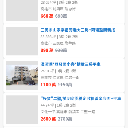
28.054 坪 | 3房 2廳 2衛
高雄市 前鎮區 瑞忠街
668 萬
698萬
三民鼎山家樂福旁邊★三房+兩衛整間新撘搭★緊來看
33.898 坪 | 3房 2廳 2衛
高雄市 三民區 鼎華路
898 萬
938萬
澄清湖*登發國小旁*精緻三房平車
24.91 坪 | 3房 2廳 2衛
高雄市 仁武區 仁忠一街
1100 萬
1150萬
"投資"二聖/英明商圈穩定收租黃金店面+平車
44.74 坪 | 1房 2廳 2衛
文化一品 高雄市 前鎮區 二聖一路
2680 萬
2780萬