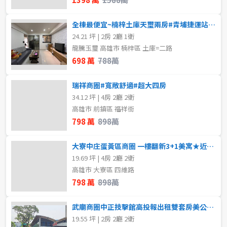
全棟最便宜~楠梓土庫天璽兩房#青埔捷運站#衛浴開窗
24.21 坪 | 2房 2廳 1衛
龍騰玉璽 高雄市 楠梓區 土庫=二路
698 萬
788萬
瑞祥商圈#寬敞舒適#超大四房
34.12 坪 | 4房 2廳 2衛
高雄市 前鎮區 福祥街
798 萬
898萬
大寮中庄蛋黃區商圈 一樓翻新3+1美寓★近捷運★
19.69 坪 | 4房 2廳 2衛
高雄市 大寮區 四維路
798 萬
898萬
武廟商圈中正技擊館高投報出租雙套房美公寓3樓
19.55 坪 | 2房 2廳 2衛