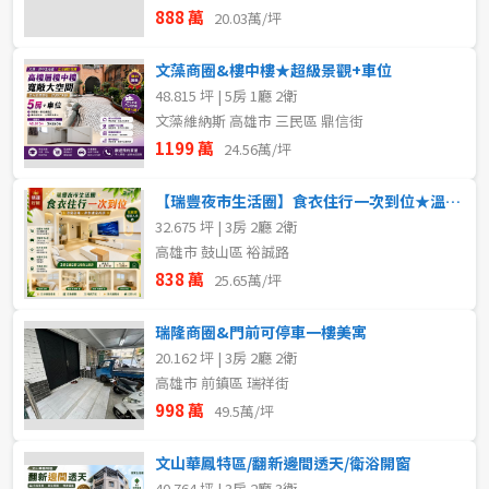
888 萬
20.03萬/坪
文藻商圈&樓中樓★超級景觀+車位
48.815 坪 | 5房 1廳 2衛
文藻維納斯 高雄市 三民區 鼎信街
1199 萬
24.56萬/坪
【瑞豐夜市生活圈】食衣住行一次到位★溫馨美寓
32.675 坪 | 3房 2廳 2衛
高雄市 鼓山區 裕誠路
838 萬
25.65萬/坪
瑞隆商圈&門前可停車一樓美寓
20.162 坪 | 3房 2廳 2衛
高雄市 前鎮區 瑞祥街
998 萬
49.5萬/坪
文山華鳳特區/翻新邊間透天/衛浴開窗
40.764 坪 | 3房 2廳 3衛