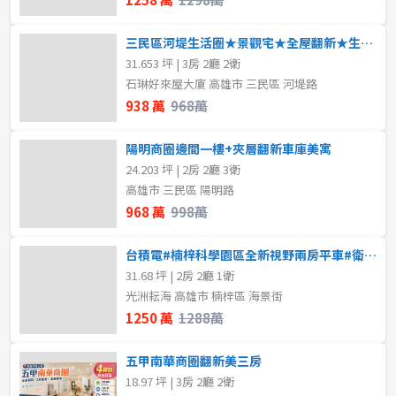
三民區河堤生活圈★景觀宅★全屋翻新★生活機能完善
31.653 坪 | 3房 2廳 2衛
石琳好來屋大廈 高雄市 三民區 河堤路
938 萬
968萬
陽明商圈邊間一樓+夾層翻新車庫美寓
24.203 坪 | 2房 2廳 3衛
高雄市 三民區 陽明路
968 萬
998萬
台積電#楠梓科學園區全新視野兩房平車#衛浴開窗
31.68 坪 | 2房 2廳 1衛
光洲耘海 高雄市 楠梓區 海景街
1250 萬
1288萬
五甲南華商圈翻新美三房
18.97 坪 | 3房 2廳 2衛