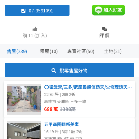
07-3591091
透天厝
廠房
樓中樓
華廈
店面
廠辦
倉庫
讚 11 (加入)
評 價
坪數
不拘
20坪以下
售屋(239)
租屋(10)
專賣社區(50)
土地(21)
坪數
不拘
20坪以下
20~30 坪
30~40 坪
搜尋售屋好物
20~30 坪
30~40 坪
50~60 坪
70~80 坪
⭕衛武營/三多/武慶最超值透天/欠修理透天-售688萬 ⭕
22.95 坪 | 2廳 2衛
40~50 坪
50~60 坪
80坪以上
高雄市 苓雅區 三多一路
688 萬
1398萬
60~70 坪
70~80 坪
~
坪
五甲商圈翻新美寓
80坪以上
16.49 坪 | 3房 1廳 2衛
樓層
高雄市 鳳山區 南江街