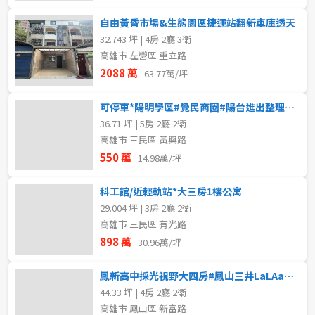
自由黃昏市場&生態園區捷運站翻新車庫透天
32.743 坪 | 4房 2廳 3衛
高雄市 左營區 重立路
2088 萬
63.77萬/坪
可停車*陽明學區#覺民商圈#陽台進出整理5大房公寓
36.71 坪 | 5房 2廳 2衛
高雄市 三民區 黃興路
550 萬
14.98萬/坪
科工館/近輕軌站*大三房1樓公寓
29.004 坪 | 3房 2廳 2衛
高雄市 三民區 有光路
898 萬
30.96萬/坪
鳳新高中採光視野大四房#鳳山三井LaLAaport
44.33 坪 | 4房 2廳 2衛
高雄市 鳳山區 新富路