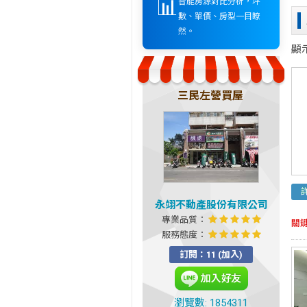
📊
智能房源對比分析，坪
數、單價、房型一目瞭
然。
顯
三民左營買屋
永翊不動產股份有限公司
專業品質：
關
服務態度：
訂閱：11 (加入)
瀏覽數: 1854311