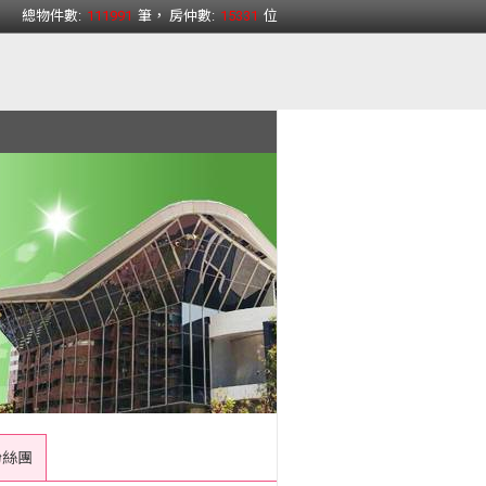
總物件數:
111991
筆， 房仲數:
15331
位
粉絲團