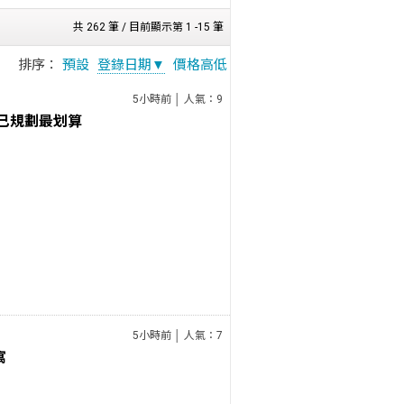
共 262 筆 / 目前顯示第 1 -15 筆
排序：
預設
登錄日期▼
價格高低
5小時前 │ 人氣：9
己規劃最划算
5小時前 │ 人氣：7
寓