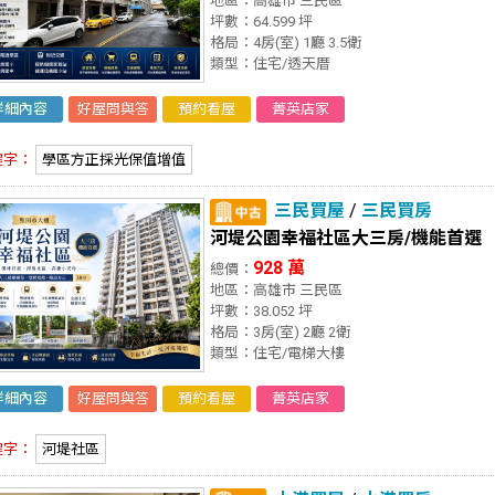
地區：高雄市 三民區
坪數：64.599 坪
格局：4房(室) 1廳 3.5衛
類型：住宅/透天厝
詳細內容
好屋問與答
預約看屋
菁英店家
鍵字：
學區方正採光保值增值
三民買屋
/
三民買房
河堤公園幸福社區大三房/機能首選
928 萬
總價：
地區：高雄市 三民區
坪數：38.052 坪
格局：3房(室) 2廳 2衛
類型：住宅/電梯大樓
詳細內容
好屋問與答
預約看屋
菁英店家
鍵字：
河堤社區