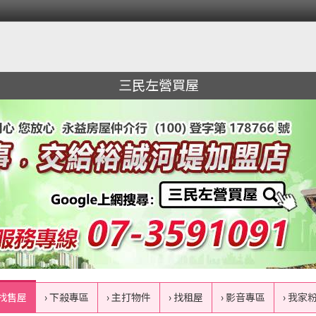
三民左營買屋
 找售屋
› 下殺專區
› 主打物件
› 找租屋
› 影音專區
› 我家