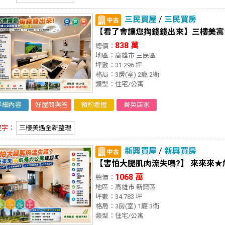
三民買屋
/
三民買房
【看了會讓您掏錢錢出來】三樓美寓
838 萬
總價：
地區：高雄市 三民區
坪數：31.296 坪
格局：3房(室) 2廳 2衛
類型：住宅/公寓
詳細內容
好屋問與答
預約看屋
菁英店家
鍵字：
三樓美遇全新整理
新興買屋
/
新興買房
【害怕大腿肌肉流失嗎?】 來來來
1068 萬
總價：
地區：高雄市 新興區
坪數：34.783 坪
格局：3房(室) 1廳 3衛
類型：住宅/公寓