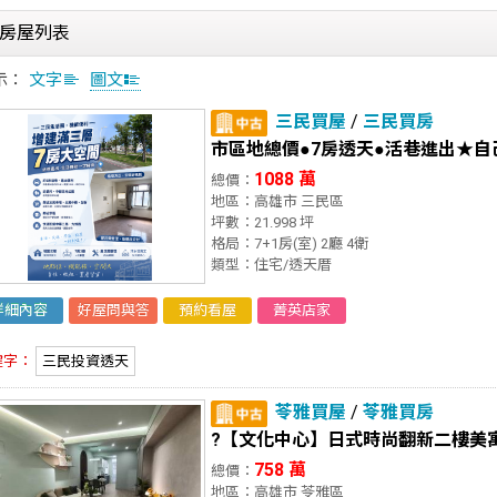
房屋列表
示：
文字
圖文
三民買屋
/
三民買房
市區地總價●7房透天●活巷進出★自
1088 萬
總價：
地區：高雄市 三民區
坪數：21.998 坪
格局：7+1房(室) 2廳 4衛
類型：住宅/透天厝
詳細內容
好屋問與答
預約看屋
菁英店家
鍵字：
三民投資透天
苓雅買屋
/
苓雅買房
?【文化中心】日式時尚翻新二樓美
758 萬
總價：
地區：高雄市 苓雅區