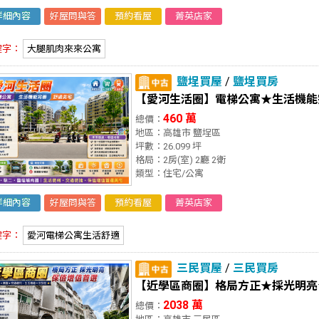
詳細內容
好屋問與答
預約看屋
菁英店家
鍵字：
大腿肌肉來來公寓
鹽埕買屋
/
鹽埕買房
【愛河生活圈】電梯公寓★生活機能
460 萬
總價：
地區：高雄市 鹽埕區
坪數：26.099 坪
格局：2房(室) 2廳 2衛
類型：住宅/公寓
詳細內容
好屋問與答
預約看屋
菁英店家
鍵字：
愛河電梯公寓生活舒適
三民買屋
/
三民買房
【近學區商圈】格局方正★採光明亮
2038 萬
總價：