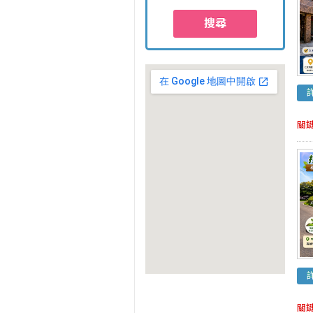
搜尋
關
關