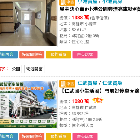
小港買屋
/
小港買房
屋主決心賣#小港公園旁漂亮車墅#
1388 萬
總價：
(含車位價)
地區：高雄市 小港區
坪數：52.61 坪
格局：4房(室) 2廳 3衛
類型：住宅/別墅
詳細內容
好屋問與答
預約看屋
菁英店家
鍵字：
公園
衛浴開窗
仁武買屋
/
仁武買房
【仁武國小生活圈】門前好停車★邊
1080 萬
總價：
地區：高雄市 仁武區
坪數：33.992 坪
格局：4房(室) 1廳 2.5衛
類型：住宅/透天厝
詳細內容
好屋問與答
預約看屋
菁英店家