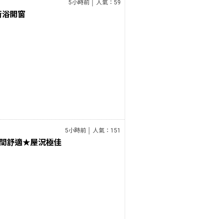
5小時前 │ 人氣：59
衛浴開窗
5小時前 │ 人氣：151
間舒適★屋況極佳