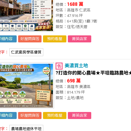
1688 萬
總價：
地區：高雄市 仁武區
坪數：47.916 坪
格局：6+1房(室) 1廳 7衛
類型：住宅/透天厝
詳細內容
好屋問與答
預約看屋
菁英店家
鍵字：
仁武套房學區優質
美濃買土地
?打造你的開心農場★平坦臨路農地
698 萬
總價：
地區：高雄市 美濃區
面積：814.179 坪
類型：土地/農地
詳細內容
好屋問與答
預約看屋
菁英店家
鍵字：
農場農地退休平坦