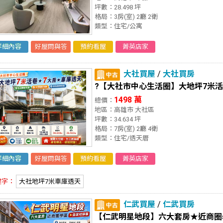
坪數：28.498 坪
格局：3房(室) 2廳 2衛
類型：住宅/公寓
詳細內容
好屋問與答
預約看屋
菁英店家
大社買屋
/
大社買房
?【大社市中心生活圈】大地坪7米
1498 萬
總價：
地區：高雄市 大社區
坪數：34.634 坪
格局：7房(室) 2廳 4衛
類型：住宅/透天厝
詳細內容
好屋問與答
預約看屋
菁英店家
鍵字：
大社地坪7米車庫透天
仁武買屋
/
仁武買房
【仁武明星地段】六大套房★近商圈