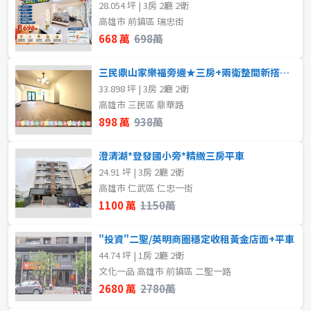
28.054 坪 | 3房 2廳 2衛
高雄市 前鎮區 瑞忠街
668 萬
698萬
三民鼎山家樂福旁邊★三房+兩衛整間新撘搭★緊來看
33.898 坪 | 3房 2廳 2衛
高雄市 三民區 鼎華路
898 萬
938萬
澄清湖*登發國小旁*精緻三房平車
24.91 坪 | 3房 2廳 2衛
高雄市 仁武區 仁忠一街
1100 萬
1150萬
"投資"二聖/英明商圈穩定收租黃金店面+平車
44.74 坪 | 1房 2廳 2衛
文化一品 高雄市 前鎮區 二聖一路
2680 萬
2780萬