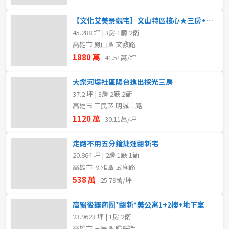
【文化艾美景觀宅】文山特區核心★三房+平車+環保室
45.288 坪 | 3房 1廳 2衛
高雄市 鳳山區 文教路
1880 萬
41.51萬/坪
大樂河堤社區陽台進出採光三房
37.2 坪 | 3房 2廳 2衛
高雄市 三民區 明誠二路
1120 萬
30.11萬/坪
走路不用五分鐘捷運翻新宅
20.864 坪 | 2房 1廳 1衛
高雄市 苓雅區 武廟路
538 萬
25.79萬/坪
高醫後譯商圈*翻新*美公寓1+2樓+地下室
取消
取消
取消
送出
送出
送出
23.9623 坪 | 1房 2衛
高雄市 三民區 歸綏街