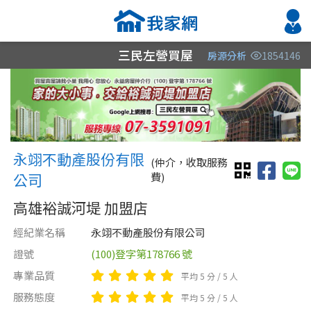
三民左營買屋
房源分析
1854146
縣市
縣市
縣市
區域
區域
區域
不限
不限
不限
不限
不限
不限
永翊不動產股份有限公司 永翊
永翊不動產股份有限
高雄市
嘉義縣
高雄市
(仲介，收取服務
公司
費)
屏東縣
高雄市
高雄裕誠河堤 加盟店
屏東縣
經紀業名稱
永翊不動產股份有限公司
台南市
證號
(100)登字第178766 號
專業品質
平均 5 分 / 5 人
類型(可複選)
售價
類型(可複選)
服務態度
平均 5 分 / 5 人
不拘
不拘
整層住家
公寓
電梯大樓
店面
別墅
辦公