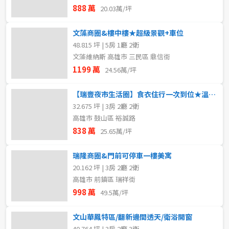
888 萬
20.03萬/坪
文藻商圈&樓中樓★超級景觀+車位
48.815 坪 | 5房 1廳 2衛
文藻維納斯 高雄市 三民區 鼎信街
1199 萬
24.56萬/坪
【瑞豐夜市生活圈】食衣住行一次到位★溫馨美寓
32.675 坪 | 3房 2廳 2衛
高雄市 鼓山區 裕誠路
838 萬
25.65萬/坪
瑞隆商圈&門前可停車一樓美寓
20.162 坪 | 3房 2廳 2衛
高雄市 前鎮區 瑞祥街
998 萬
49.5萬/坪
文山華鳳特區/翻新邊間透天/衛浴開窗
40.764 坪 | 3房 2廳 3衛