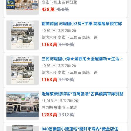
高雄市 鳳山區 南江街
438 萬
450萬
裕誠商圈 河堤國小3房+平車 高樓層景觀宅邸
40.95 坪 | 3房 2廳 2衛
凱悅大帝 高雄市 三民區 民族一路
1168 萬
1198萬
三民河堤國小旁★景觀宅★全屋翻新★生活機能完善
40.95 坪 | 3房 2廳 2衛
凱悅大帝 高雄市 三民區 民族一路
1168 萬
1198萬
近屏東榮總特區*百萬裝潢*古典優美車庫別墅
41.018 坪 | 5房 2廳 2衛
屏東縣 屏東市 大武路
1288 萬
1318萬
040信義國小捷運站*開封市場內*黃金店住