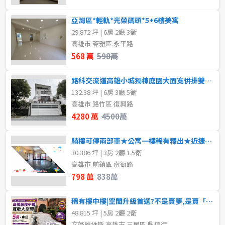
亞灣區*輕軌*光榮碼頭*5+6樓美寓
29.872 坪 | 6房 2廳 3衛
高雄市 苓雅區 永平路
568 萬
598萬
路科交流道高雄小城獨棟庭園大面寬併排雙車庫豪
132.38 坪 | 6房 3廳 5衛
高雄市 路竹區 復興路
4280 萬
4500萬
騎樓可停兩部車★公寓一樓稀有釋出★近捷運學區商圈
30.386 坪 | 3房 2廳 1.5衛
高雄市 前鎮區 南衙路
798 萬
838萬
稀有樓中樓|空間升級首選?不是賣夢,是賣「空間升級的真實感?
48.815 坪 | 5房 2廳 2衛
文藻維納斯 高雄市 三民區 鼎信街