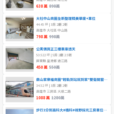
~
坪
638 萬
898萬
不拘
地下室
大社中山商圈全新整理精美華廈+車位
1樓
3樓
樓層
44.45 坪 | 3房 2廳 2衛
高雄市 大社區 中山路
不拘
地下室
4樓
11~20樓
798 萬
998萬
1樓
2樓
~
樓
公寓價買正三樓車庫透天
53.522 坪 | 5房 2廳 2.5衛
3樓
4樓
屏東縣 里港鄉 過江路
格局
450 萬
550萬
5~10樓
11~20樓
不拘
1房
鼎山家樂福商圈*輕軌到站就到家*雙衛開窗*明亮3房
21樓以上
34.52 坪 | 3房 2廳 2衛
2房
3房
高雄市 三民區 大順二路
1088 萬
1280萬
~
樓
4房
步行3分到高科大#橋科#視野採光三房車位#4年屋