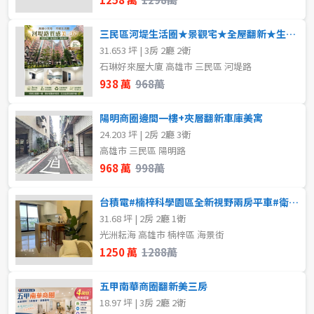
三民區河堤生活圈★景觀宅★全屋翻新★生活機能完善
31.653 坪 | 3房 2廳 2衛
石琳好來屋大廈 高雄市 三民區 河堤路
938 萬
968萬
陽明商圈邊間一樓+夾層翻新車庫美寓
24.203 坪 | 2房 2廳 3衛
高雄市 三民區 陽明路
968 萬
998萬
台積電#楠梓科學園區全新視野兩房平車#衛浴開窗
31.68 坪 | 2房 2廳 1衛
光洲耘海 高雄市 楠梓區 海景街
1250 萬
1288萬
五甲南華商圈翻新美三房
18.97 坪 | 3房 2廳 2衛