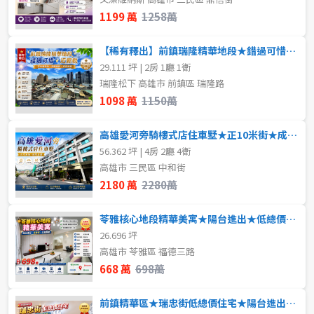
1199 萬
1258萬
【稀有釋出】前鎮瑞隆精華地段★錯過可惜★近輕軌
29.111 坪 | 2房 1廳 1衛
瑞隆松下 高雄市 前鎮區 瑞隆路
1098 萬
1150萬
高雄愛河旁騎樓式店住車墅★正10米街★成家首選
56.362 坪 | 4房 2廳 4衛
高雄市 三民區 中和街
2180 萬
2280萬
苓雅核心地段精華美寓★陽台進出★低總價★全屋翻新
26.696 坪
高雄市 苓雅區 福德三路
668 萬
698萬
前鎮精華區★瑞忠街低總價住宅★陽台進出★輕鬆成家