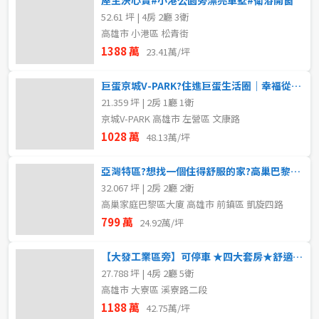
52.61 坪 | 4房 2廳 3衛
高雄市 小港區 松青街
1388 萬
23.41萬/坪
巨蛋京城V-PARK?住進巨蛋生活圈｜幸福從此開始
21.359 坪 | 2房 1廳 1衛
京城V-PARK 高雄市 左營區 文康路
1028 萬
48.13萬/坪
亞灣特區?想找一個住得舒服的家?高巢巴黎值得你一看..
32.067 坪 | 2房 2廳 2衛
高巢家庭巴黎區大廈 高雄市 前鎮區 凱旋四路
799 萬
24.92萬/坪
【大發工業區旁】可停車 ★四大套房★舒適成家宅
27.788 坪 | 4房 2廳 5衛
高雄市 大寮區 溪寮路二段
1188 萬
42.75萬/坪