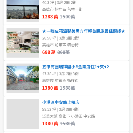
40.3 坪 | 3房 2廳 2衛
格局
高雄市 楠梓區 芎林一街
租金(元)
1288 萬
1500萬
不拘
1房
★一咖皮箱溫馨美寓☆年輕首購族最佳選擇★
2房
3房
28.58 坪 | 3房 2廳 2衛
高雄市 前鎮區 精忠街
4房
5房以上
698 萬
808萬
五甲商圈瑞祥國小#金鑽店住1+夾+2
屋齡
47.38 坪 | 3房 2廳 3衛
高雄市 前鎮區 福祥街
不拘
1380 萬
1588萬
小港區中安路上樓店
售價
59.23 坪 | 3房 3廳 4衛
泛美大鎮 高雄市 小港區 中安路
1380 萬
1580萬