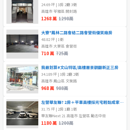
24.69 坪 | 3房 2廳 3衛
高雄市 苓雅區 開封路
1268 萬
1298萬
大寮*鳳林二路會結二路會營街優質廠房
48.82 坪 | 1衛
高雄市 大寮區 會營街
710 萬
725萬
我最划算#文山特區/高樓層景觀翻新正三房
34.189 坪 | 3房 2廳 2衛
高雄市 鳳山區 文衡路
968 萬
988萬
左營華友聯? 2房＋平車高樓採光宅輕鬆成家首選
31.75 坪 | 2房 1廳 1衛
華友聯Next 21 高雄市 左營區 勵志中街
1180 萬
1200萬