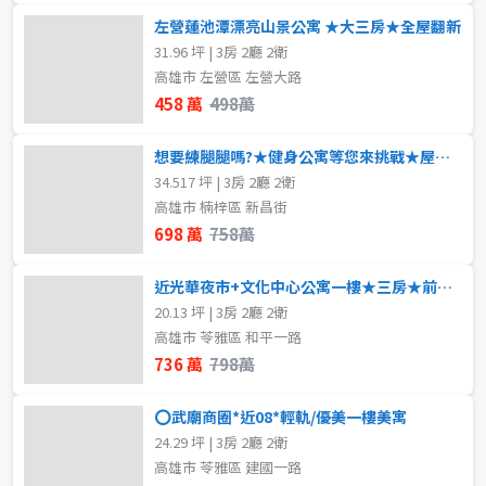
左營蓮池潭漂亮山景公寓 ★大三房★全屋翻新
31.96 坪 | 3房 2廳 2衛
高雄市 左營區 左營大路
458 萬
498萬
想要練腿腿嗎?★健身公寓等您來挑戰★屋況佳格局好
34.517 坪 | 3房 2廳 2衛
高雄市 楠梓區 新昌街
698 萬
758萬
近光華夜市+文化中心公寓一樓★三房★前後大陽台
20.13 坪 | 3房 2廳 2衛
高雄市 苓雅區 和平一路
736 萬
798萬
⭕武廟商圈*近08*輕軌/優美一樓美寓
24.29 坪 | 3房 2廳 2衛
高雄市 苓雅區 建國一路