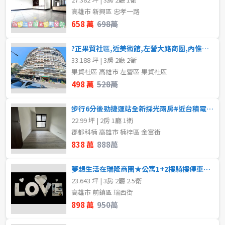
高雄市 新興區 忠孝一路
658 萬
698萬
?正果貿社區,近美術館,左營大路商圈,內惟車站,甚麼都在附近,生活機能佳!!
33.188 坪 | 3房 2廳 2衛
果貿社區 高雄市 左營區 果貿社區
498 萬
528萬
步行6分後勁捷運站全新採光兩房#近台積電園區
22.99 坪 | 2房 1廳 1衛
郡都科楠 高雄市 楠梓區 金富街
838 萬
888萬
夢想生活在瑞隆商圈★公寓1+2樓騎樓停車★全屋翻新
23.643 坪 | 3房 2廳 2.5衛
高雄市 前鎮區 瑞西街
898 萬
950萬