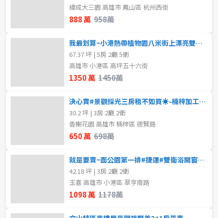
緯成大三園 高雄市 鳳山區 杭州西街
888 萬
958萬
我最划算~小港熱帶植物園八米街上漂亮雙車墅
67.37 坪 | 5房 2廳 5衛
高雄市 小港區 高坪五十六街
1350 萬
1450萬
決心賣#景觀採光三房租不如買☀-楠梓加工區生活圈
30.2 坪 | 3房 2廳 2衛
香榭花園 高雄市 楠梓區 德賢路
650 萬
698萬
就是要賣~面公園第一排#捷運#雙衛浴開窗#三房平移車位
42.18 坪 | 3房 2廳 2衛
玉喜 高雄市 小港區 翠亨南路
1098 萬
1178萬
文山特區高樓層景觀視野美3+1房平車