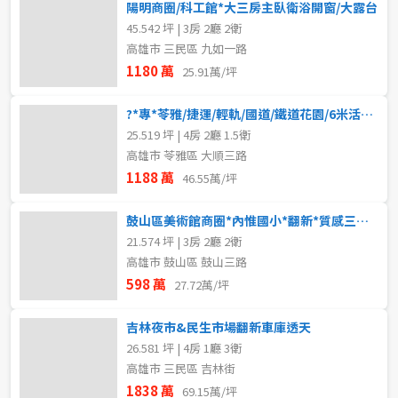
陽明商圈/科工館*大三房主臥衛浴開窗/大露台
45.542 坪 | 3房 2廳 2衛
高雄市 三民區 九如一路
1180 萬
25.91萬/坪
?*專*苓雅/捷運/輕軌/國道/鐵道花園/6米活巷透天
25.519 坪 | 4房 2廳 1.5衛
高雄市 苓雅區 大順三路
1188 萬
46.55萬/坪
鼓山區美術館商圈*內惟國小*翻新*質感三房美寓
21.574 坪 | 3房 2廳 2衛
高雄市 鼓山區 鼓山三路
598 萬
27.72萬/坪
吉林夜市&民生市場翻新車庫透天
26.581 坪 | 4房 1廳 3衛
高雄市 三民區 吉林街
1838 萬
69.15萬/坪