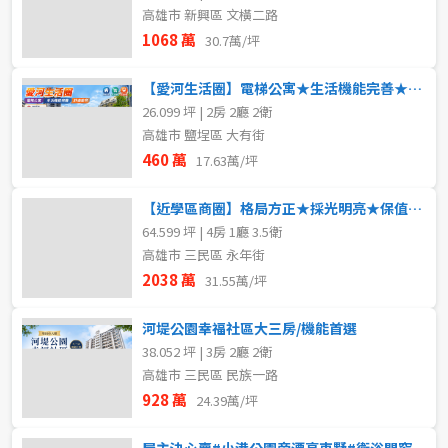
高雄市 新興區 文橫二路
1068 萬
30.7萬/坪
【愛河生活圈】電梯公寓★生活機能完善★舒適美宅
26.099 坪 | 2房 2廳 2衛
高雄市 鹽埕區 大有街
460 萬
17.63萬/坪
【近學區商圈】格局方正★採光明亮★保值增值首選
64.599 坪 | 4房 1廳 3.5衛
高雄市 三民區 永年街
2038 萬
31.55萬/坪
河堤公園幸福社區大三房/機能首選
38.052 坪 | 3房 2廳 2衛
高雄市 三民區 民族一路
928 萬
24.39萬/坪
屋主決心賣#小港公園旁漂亮車墅#衛浴開窗