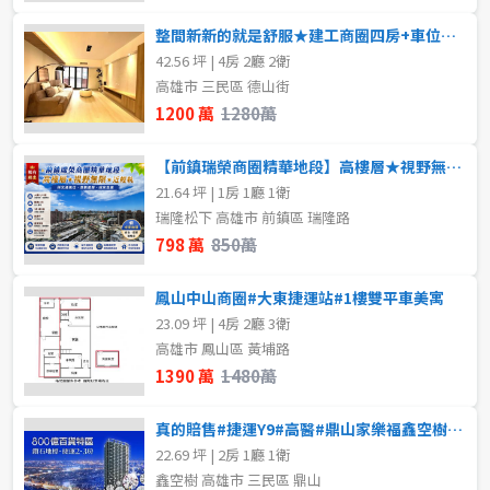
整間新新的就是舒服★建工商圈四房+車位★前後陽台
42.56 坪 | 4房 2廳 2衛
高雄市 三民區 德山街
1200 萬
1280萬
【前鎮瑞榮商圈精華地段】高樓層★視野無限★近輕軌
21.64 坪 | 1房 1廳 1衛
瑞隆松下 高雄市 前鎮區 瑞隆路
798 萬
850萬
鳳山中山商圈#大東捷運站#1樓雙平車美寓
23.09 坪 | 4房 2廳 3衛
高雄市 鳳山區 黃埔路
1390 萬
1480萬
真的賠售#捷運Y9#高醫#鼎山家樂福鑫空樹(預售屋)
22.69 坪 | 2房 1廳 1衛
鑫空樹 高雄市 三民區 鼎山