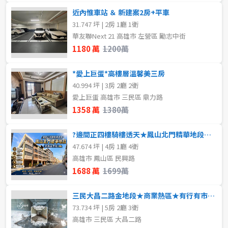
近內惟車站 ＆ 新建案2房+平車
31.747 坪 | 2房 1廳 1衛
華友聯Next 21 高雄市 左營區 勵志中街
1180 萬
1200萬
*愛上巨蛋*高樓層溫馨美三房
40.994 坪 | 3房 2廳 2衛
愛上巨蛋 高雄市 三民區 鼎力路
1358 萬
1380萬
?邊間正四樓騎樓透天★鳳山北門精華地段★近鳳山車站
47.674 坪 | 4房 1廳 4衛
高雄市 鳳山區 民興路
1688 萬
1699萬
三民大昌二路金地段★商業熱區★有行有市店面釋出
73.734 坪 | 5房 2廳 3衛
高雄市 三民區 大昌二路