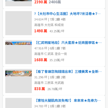
2390 萬
2400萬
?【大社市中心生活圈】大地坪7米活巷★7大房★車庫透天
34.634 坪 | 7房 2廳 4衛
高雄市 大社區 和成街
1498 萬
43.25萬/坪
【仁武明星地段】六大套房★近商圈學區★自家可停車
47.916 坪 | 6房 1廳 7衛
高雄市 仁武區 澄合一街
1688 萬
35.23萬/坪
【看了會讓您掏錢錢出來】三樓美寓★全新整理
31.296 坪 | 3房 2廳 2衛
高雄市 三民區 光武路
838 萬
26.78萬/坪
【害怕大腿肌肉流失嗎?】 來來來★危骨力公寓練起來
34.783 坪 | 3房 1廳 3衛