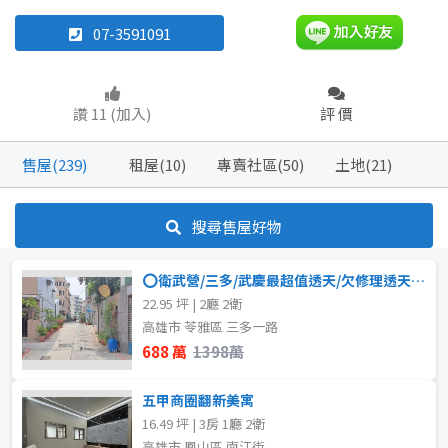
07-3591091
透天厝
廠房
樓中樓
華廈
店面
廠辦
倉庫
讚 11 (加入)
評 價
坪數
不拘
20坪以下
售屋(239)
租屋(10)
專賣社區(50)
土地(21)
坪數
不拘
20坪以下
20~30 坪
30~40 坪
搜尋售屋好物
20~30 坪
30~40 坪
50~60 坪
70~80 坪
⭕衛武營/三多/武慶最超值透天/欠修理透天-售688萬 ⭕
22.95 坪 | 2廳 2衛
40~50 坪
50~60 坪
80坪以上
高雄市 苓雅區 三多一路
688 萬
1398萬
60~70 坪
70~80 坪
~
坪
五甲商圈翻新美寓
80坪以上
16.49 坪 | 3房 1廳 2衛
樓層
高雄市 鳳山區 南江街