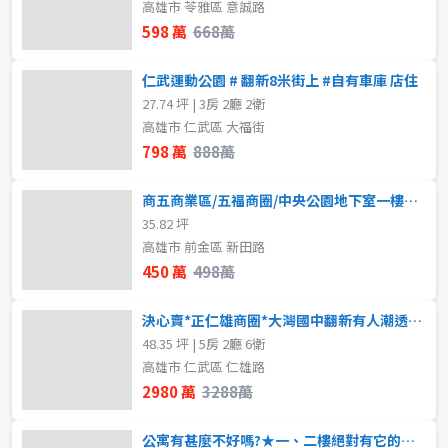
高雄市 苓雅區 意誠路
598 萬
668萬
仁武運動公園 # 翻新8米街上 #自有車庫 店住
27.74 坪 | 3房 2廳 2衛
高雄市 仁武區 大福街
798 萬
888萬
商五商業區/五福商圈/中央公園地下室一樓店面
35.82 坪
高雄市 前金區 新田路
450 萬
498萬
決心賣*正仁雄商圈*大灣國中翻新有人潮透天店面
48.35 坪 | 5房 2廳 6衛
高雄市 仁武區 仁雄路
2980 萬
3288萬
公寓有甚麼不好嗎?★一、二樓絕對有它的價值所在