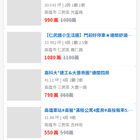
30.543 坪 | 2房 1廳 1衛
高雄市 三民區 光富路
990 萬
1088萬
【仁武國小生活圈】門前好停車★邊間舒適★屋況極佳
33.992 坪 | 4房 1廳 2.5衛
高雄市 仁武區 鳳仁路
1080 萬
1180萬
高科大*建工&大豐商圈*邊間四房
41.11 坪 | 4房 2廳 2衛
高雄市 三民區 大豐一路
798 萬
868萬
高雄車站#高醫*滿租公寓4套房#高投報率5.8%
31.88 坪 | 4房 4衛
高雄市 三民區 吉林街
550 萬
598萬