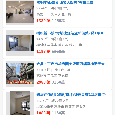
陽明學區/翻新溫馨大四房*有租車位
52.44 坪 | 4房 2廳 2衛
高雄市 三民區 大豐二路
1380 萬
1460萬
橋頭新市鎮*青埔捷運站全新優美2房+平車
34.08 坪 | 2房 1廳 1衛
橋科綻 高雄市 橋頭區 新東三街
1198 萬
1268萬
大昌、正忠市場商圈★店面四樓電梯透天★前後路
74.007 坪 | 5房 1廳 5衛
高雄市 三民區 正忠路
2988 萬
3160萬
破壞行情#只25萬/每坪/捷運青埔站3房車位六年屋
40.75 坪 | 3房 2廳 2衛
棋琴20重奏 高雄市 橋頭區 經武路
1088 萬
1150萬