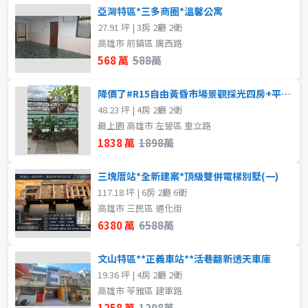
亞灣特區*三多商圈*溫馨公寓
27.91 坪 | 3房 2廳 2衛
高雄市 前鎮區 廣西路
568 萬
588萬
降價了#R15自由黃昏市場景觀採光四房+平車#陽台進出
48.23 坪 | 4房 2廳 2衛
最上園 高雄市 左營區 重立路
1838 萬
1898萬
三塊厝站*全新建案*頂級雙併電梯別墅(一)
117.18 坪 | 6房 2廳 6衛
高雄市 三民區 通化街
6380 萬
6588萬
文山特區**正義車站**活巷翻新透天車庫
19.36 坪 | 4房 2廳 2衛
高雄市 苓雅區 建軍路
1258 萬
1298萬