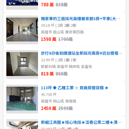
788 萬
838萬
獨家專約三面採光高樓層景觀3房+平車(大降價)
39.18 坪 | 2房 2廳 2衛
高雄市 鼓山區 美術東四路
1598 萬
1700萬
步行6分後勁捷運站全新採光兩房#近台積電園區
22.99 坪 | 2房 1廳 1衛
郡都科楠 高雄市 楠梓區 金富街
818 萬
868萬
113坪 ◆ 乙種工業 ☆ 買廠房贈貨櫃 ★
45.738 坪
高雄市 岡山區 灣裡路
2450 萬
2599萬
新崛江商圈★核心地段★活巷公寓二樓★漂亮屋況
27.382 坪 | 3房 2廳 1衛