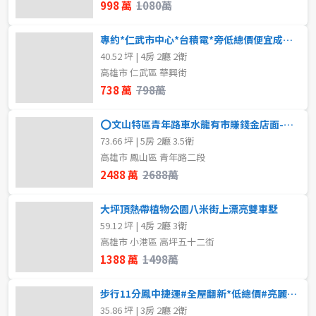
998 萬
1080萬
專約*仁武市中心*台積電*旁低總價便宜成家車庫透天?798萬
40.52 坪 | 4房 2廳 2衛
高雄市 仁武區 華興街
738 萬
798萬
⭕文山特區青年路車水龍有市賺錢金店面-售2388萬 ⭕
73.66 坪 | 5房 2廳 3.5衛
高雄市 鳳山區 青年路二段
2488 萬
2688萬
大坪頂熱帶植物公園八米街上漂亮雙車墅
59.12 坪 | 4房 2廳 3衛
高雄市 小港區 高坪五十二街
1388 萬
1498萬
步行11分鳳中捷運#全屋翻新*低總價#亮麗3房車
35.86 坪 | 3房 2廳 2衛