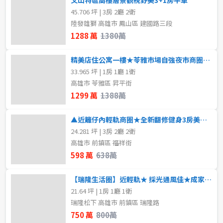
45.706 坪 | 3房 2廳 2衛
陸發雄獅 高雄市 鳳山區 建國路三段
1288 萬
1380萬
精美店住公寓一樓★苓雅市場自強夜市商圈★好租好住
33.965 坪 | 1房 1廳 1衛
高雄市 苓雅區 昇平街
1299 萬
1388萬
▲近籬仔內輕軌商圈★全新翻修健身3房美寓◆
24.281 坪 | 3房 2廳 2衛
高雄市 前鎮區 福祥街
598 萬
638萬
【瑞隆生活圈】近輕軌★ 採光通風佳★成家首選
21.64 坪 | 1房 1廳 1衛
瑞隆松下 高雄市 前鎮區 瑞隆路
750 萬
800萬