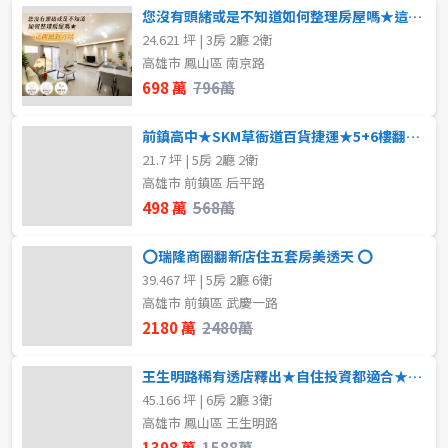
您沒有頭緒或是不知道如何整理房屋嗎★這間絕對可以
24.621 坪 | 3房 2廳 2衛
高雄市 鳳山區 南京路
698 萬
796萬
前鎮高中★SKM草衙道百貨捷運★5+6樓翻新美寓
21.7 坪 | 5房 2廳 2衛
高雄市 前鎮區 后平路
498 萬
568萬
⭕瑞隆商圈翻新店住五套房美透天 ⭕
39.467 坪 | 5房 2廳 6衛
高雄市 前鎮區 武慶一路
2180 萬
2480萬
王生明路稀有透店釋出★自住投資都適合★屋主惜售
45.166 坪 | 6房 2廳 3衛
高雄市 鳳山區 王生明路
1398 萬
1588萬