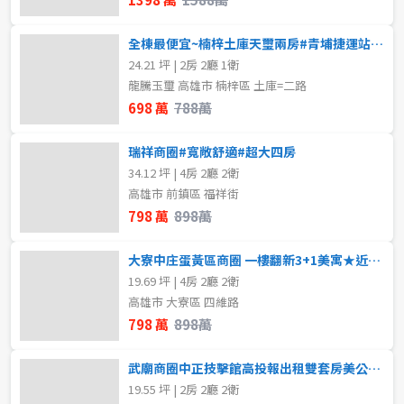
全棟最便宜~楠梓土庫天璽兩房#青埔捷運站#衛浴開窗
24.21 坪 | 2房 2廳 1衛
龍騰玉璽 高雄市 楠梓區 土庫=二路
698 萬
788萬
瑞祥商圈#寬敞舒適#超大四房
34.12 坪 | 4房 2廳 2衛
高雄市 前鎮區 福祥街
798 萬
898萬
大寮中庄蛋黃區商圈 一樓翻新3+1美寓★近捷運★
19.69 坪 | 4房 2廳 2衛
高雄市 大寮區 四維路
798 萬
898萬
武廟商圈中正技擊館高投報出租雙套房美公寓3樓
19.55 坪 | 2房 2廳 2衛