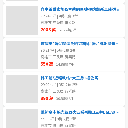
自由黃昏市場&生態園區捷運站翻新車庫透天
32.743 坪 | 4房 2廳 3衛
高雄市 左營區 重立路
2088 萬
63.77萬/坪
可停車*陽明學區#覺民商圈#陽台進出整理5大房公寓
36.71 坪 | 5房 2廳 2衛
高雄市 三民區 黃興路
550 萬
14.98萬/坪
科工館/近輕軌站*大三房1樓公寓
29.004 坪 | 3房 2廳 2衛
高雄市 三民區 有光路
898 萬
30.96萬/坪
鳳新高中採光視野大四房#鳳山三井LaLAaport
44.33 坪 | 4房 2廳 2衛
高雄市 鳳山區 新富路