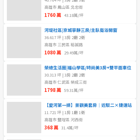
高雄市 鳳山區 北忠街
1760 萬
43.18萬/坪
河堤社區|京城寧靜三房/主臥衛浴開窗
36.617 坪 | 3房 2廳 2衛
高雄市 三民區 裕誠路
1080 萬
29.49萬/坪
榮總生活圈|福山學區/時尚美3房+雙平面車位
30.313 坪 | 3房 2廳 2衛
高雄市 仁武區 榮成三街
1798 萬
59.31萬/坪
【愛河第一排】景觀美套房｜近駁二×捷運站
11.721 坪 | 1房 1廳 1衛
高雄市 鹽埕區 河西街
368 萬
31.4萬/坪