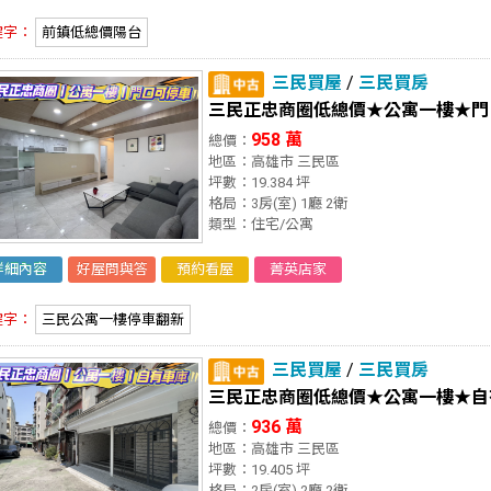
鍵字：
前鎮低總價陽台
三民買屋
/
三民買房
三民正忠商圈低總價★公寓一樓★門
958 萬
總價：
地區：高雄市 三民區
坪數：19.384 坪
格局：3房(室) 1廳 2衛
類型：住宅/公寓
詳細內容
好屋問與答
預約看屋
菁英店家
鍵字：
三民公寓一樓停車翻新
三民買屋
/
三民買房
三民正忠商圈低總價★公寓一樓★自
936 萬
總價：
地區：高雄市 三民區
坪數：19.405 坪
格局：2房(室) 2廳 2衛