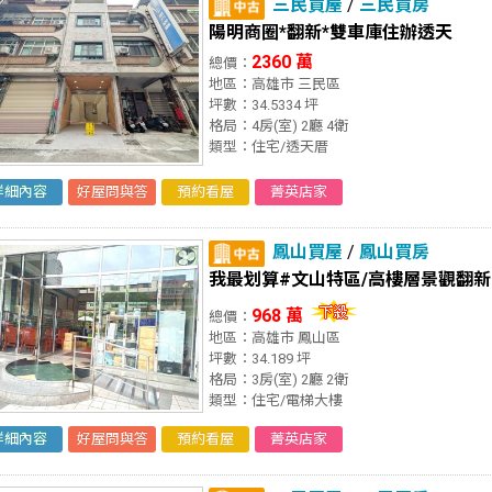
三民買屋
/
三民買房
陽明商圈*翻新*雙車庫住辦透天
2360 萬
總價：
地區：高雄市 三民區
坪數：34.5334 坪
格局：4房(室) 2廳 4衛
類型：住宅/透天厝
詳細內容
好屋問與答
預約看屋
菁英店家
鳳山買屋
/
鳳山買房
我最划算#文山特區/高樓層景觀翻
968 萬
總價：
地區：高雄市 鳳山區
坪數：34.189 坪
格局：3房(室) 2廳 2衛
類型：住宅/電梯大樓
詳細內容
好屋問與答
預約看屋
菁英店家