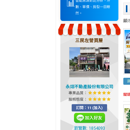
📊
智能房源對比分析，坪
數、單價、房型一目瞭
然。
顯
三民左營買屋
永翊不動產股份有限公司
專業品質：
關
服務態度：
訂閱：11 (加入)
瀏覽數: 1854093