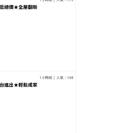
1小時前 │ 人氣：173
低總價★全屋翻新
1小時前 │ 人氣：168
台進出★輕鬆成家