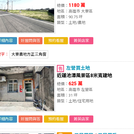
1180 萬
總價：
地區：高雄市 大寮區
面積：90.75 坪
類型：土地/農地
詳細內容
好屋問與答
預約看屋
菁英店家
鍵字：
大寮農地方正三角窗
左營買土地
近蓮池潭風景區8米寬建地
625 萬
總價：
地區：高雄市 左營區
面積：31 坪
類型：土地/住宅用地
詳細內容
好屋問與答
預約看屋
菁英店家