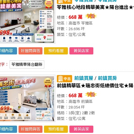
苓雅核心地段精華美寓★陽台進出★
668 萬
總價：
地區：高雄市 苓雅區
坪數：26.696 坪
類型：住宅/公寓
詳細內容
好屋問與答
預約看屋
菁英店家
鍵字：
苓雅精華陽台翻新
前鎮買屋
/
前鎮買房
前鎮精華區★瑞忠街低總價住宅★陽
668 萬
總價：
地區：高雄市 前鎮區
坪數：28.054 坪
格局：3房(室) 2廳 2衛
類型：住宅/公寓
詳細內容
好屋問與答
預約看屋
菁英店家