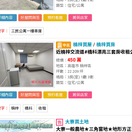
類型：住宅/公寓
詳細內容
好屋問與答
預約看屋
菁英店家
鍵字：
三民公寓一樓車庫
楠梓買屋
/
楠梓買房
近楠梓交流道#橋科漂亮三套房收租
450 萬
總價：
地區：高雄市 楠梓區
坪數：22.209 坪
格局：3房(室) 1廳 3衛
類型：住宅/公寓
詳細內容
好屋問與答
預約看屋
菁英店家
鍵字：
楠梓
橋科
收租
大寮買土地
大寮一般農地★三角窗地★地形方正