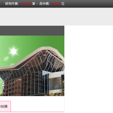
總物件數:
111624
筆， 房仲數:
15331
位
粉絲團