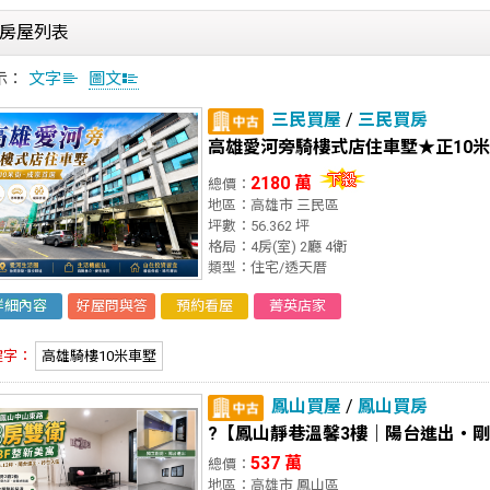
房屋列表
示：
文字
圖文
三民買屋
/
三民買房
高雄愛河旁騎樓式店住車墅★正10
2180 萬
總價：
地區：高雄市 三民區
坪數：56.362 坪
格局：4房(室) 2廳 4衛
類型：住宅/透天厝
詳細內容
好屋問與答
預約看屋
菁英店家
鍵字：
高雄騎樓10米車墅
鳳山買屋
/
鳳山買房
?【鳳山靜巷溫馨3樓｜陽台進出・
537 萬
總價：
地區：高雄市 鳳山區