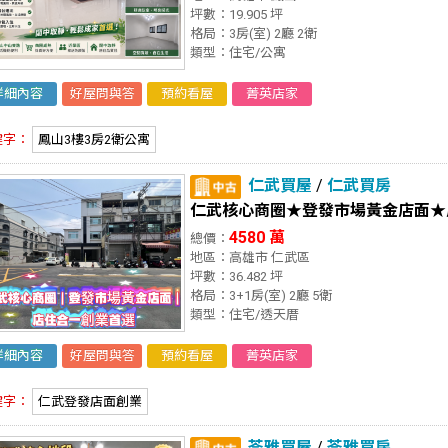
坪數：19.905 坪
格局：3房(室) 2廳 2衛
類型：住宅/公寓
詳細內容
好屋問與答
預約看屋
菁英店家
鍵字：
鳳山3樓3房2衛公寓
仁武買屋
/
仁武買房
仁武核心商圈★登發市場黃金店面★
4580 萬
總價：
地區：高雄市 仁武區
坪數：36.482 坪
格局：3+1房(室) 2廳 5衛
類型：住宅/透天厝
詳細內容
好屋問與答
預約看屋
菁英店家
鍵字：
仁武登發店面創業
苓雅買屋
/
苓雅買房