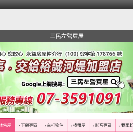
三民左營買屋
 找售屋
› 下殺專區
› 主打物件
› 找租屋
› 影音專區
› 我家